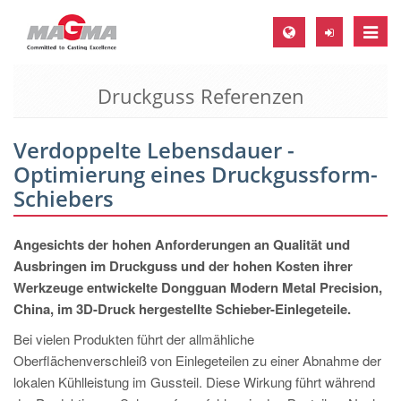
Toggle
naviga
Druckguss Referenzen
MAGMA Europa, Deutschland
DE
Verdoppelte Lebensdauer -
EN
Optimierung eines Druckgussform-
CS
Schiebers
MAGMA Nordamerika, USA
Angesichts der hohen Anforderungen an Qualität und
EN
Ausbringen im Druckguss und der hohen Kosten ihrer
ES
Werkzeuge entwickelte Dongguan Modern Metal Precision,
China, im 3D-Druck hergestellte Schieber-Einlegeteile.
MAGMA Asien-Pazifik, Singapur
Bei vielen Produkten führt der allmähliche
EN
Oberflächenverschleiß von Einlegeteilen zu einer Abnahme der
MAGMA Südamerika, Brasilien
lokalen Kühlleistung im Gussteil. Diese Wirkung führt während