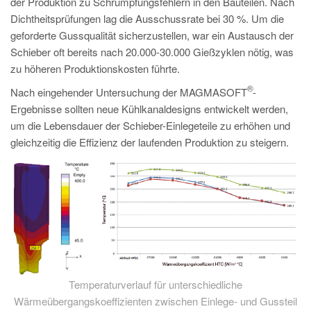
der Produktion zu Schrumpfungsfehlern in den Bauteilen. Nach
PT
Dichtheitsprüfungen lag die Ausschussrate bei 30 %. Um die
ES
geforderte Gussqualität sicherzustellen, war ein Austausch der
MAGMA Türkei
Schieber oft bereits nach 20.000-30.000 Gießzyklen nötig, was
zu höheren Produktionskosten führte.
EN
®
Nach eingehender Untersuchung der MAGMASOFT
-
TR
Ergebnisse sollten neue Kühlkanaldesigns entwickelt werden,
MAGMA China
um die Lebensdauer der Schieber-Einlegeteile zu erhöhen und
gleichzeitig die Effizienz der laufenden Produktion zu steigern.
EN
ZH
MAGMA Indien
EN
MAGMA Korea
EN
Temperaturverlauf für unterschiedliche
KO
Wärmeübergangskoeffizienten zwischen Einlege- und Gussteil