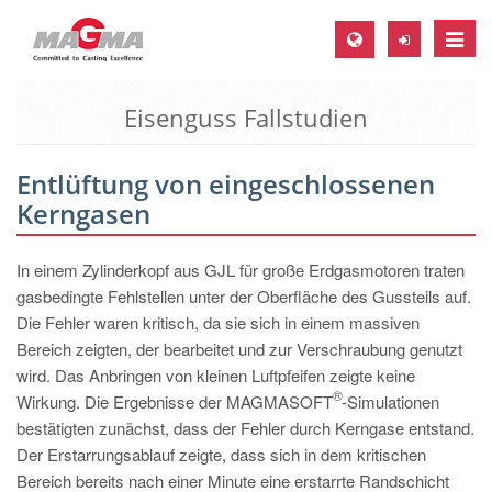
Toggle
naviga
Eisenguss Fallstudien
MAGMA Europa, Deutschland
DE
Entlüftung von eingeschlossenen
EN
Kerngasen
CS
MAGMA Nordamerika, USA
In einem Zylinderkopf aus GJL für große Erdgasmotoren traten
gasbedingte Fehlstellen unter der Oberfläche des Gussteils auf.
EN
Die Fehler waren kritisch, da sie sich in einem massiven
ES
Bereich zeigten, der bearbeitet und zur Verschraubung genutzt
wird. Das Anbringen von kleinen Luftpfeifen zeigte keine
MAGMA Asien-Pazifik, Singapur
®
Wirkung. Die Ergebnisse der MAGMASOFT
-Simulationen
EN
bestätigten zunächst, dass der Fehler durch Kerngase entstand.
Der Erstarrungsablauf zeigte, dass sich in dem kritischen
MAGMA Südamerika, Brasilien
Bereich bereits nach einer Minute eine erstarrte Randschicht