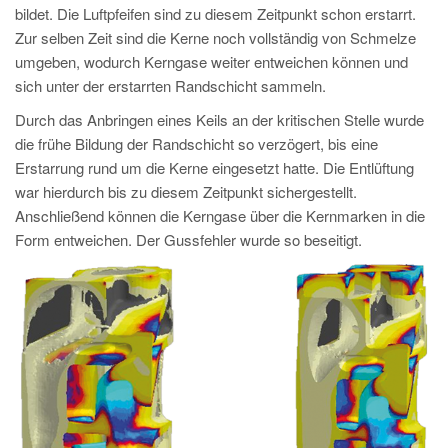
PT
bildet. Die Luftpfeifen sind zu diesem Zeitpunkt schon erstarrt.
ES
Zur selben Zeit sind die Kerne noch vollständig von Schmelze
umgeben, wodurch Kerngase weiter entweichen können und
MAGMA Türkei
sich unter der erstarrten Randschicht sammeln.
EN
Durch das Anbringen eines Keils an der kritischen Stelle wurde
TR
die frühe Bildung der Randschicht so verzögert, bis eine
Erstarrung rund um die Kerne eingesetzt hatte. Die Entlüftung
MAGMA China
war hierdurch bis zu diesem Zeitpunkt sichergestellt.
EN
Anschließend können die Kerngase über die Kernmarken in die
Form entweichen. Der Gussfehler wurde so beseitigt.
ZH
MAGMA Indien
EN
MAGMA Korea
EN
KO