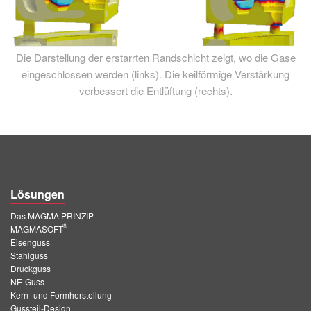
Die Darstellung der erstarrten Randschicht zeigt, wo die Gase
eingeschlossen werden (links). Die keilförmige Verstärkung
verbessert die Entlüftung (rechts).
Lösungen
Das MAGMA PRINZIP
®
MAGMASOFT
Eisenguss
Stahlguss
Druckguss
NE-Guss
Kern- und Formherstellung
Gussteil-Design