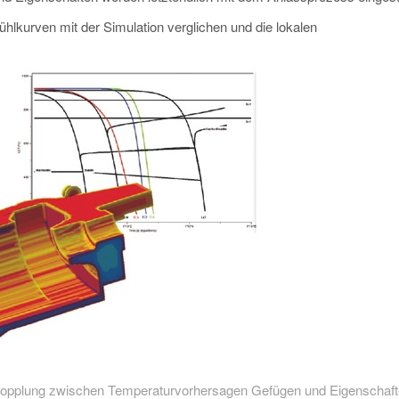
ühlkurven mit der Simulation verglichen und die lokalen
Kopplung zwischen Temperaturvorhersagen Gefügen und Eigenschaf