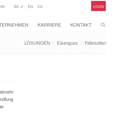
ND
DE
EN
CS
LOGIN
TERNEHMEN
KARRIERE
KONTAKT
LÖSUNGEN
Eisenguss
Fallstudien
ielmehr
andlung
ar.