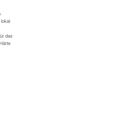
n
 lokal
Für das
Härte