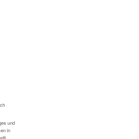
rch
ges und
en in
llt.