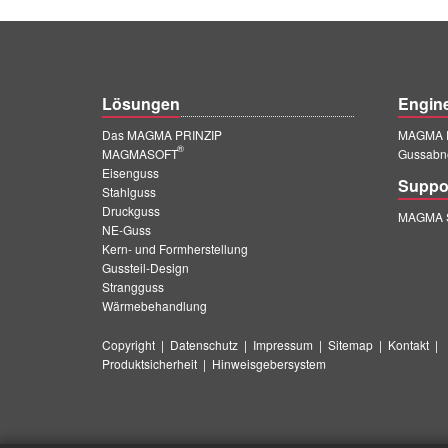
Lösungen
Engin
Das MAGMA PRINZIP
MAGMA E
®
MAGMASOFT
Gussabn
Eisenguss
Suppo
Stahlguss
Druckguss
MAGMA S
NE-Guss
Kern- und Formherstellung
Gussteil-Design
Strangguss
Wärmebehandlung
Copyright
|
Datenschutz
|
Impressum
|
Sitemap
|
Kontakt
|
Produktsicherheit
|
Hinweisgebersystem