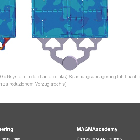
 Gießsystem in den Läufen (links) Spannungsumlagerung führt nach
n zu reduziertem Verzug (rechts)
eering
MAGMAacademy
ngineering
Über die MAGMAacademy