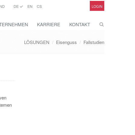
ND
DE
EN
CS
LOGIN
TERNEHMEN
KARRIERE
KONTAKT
LÖSUNGEN
Eisenguss
Fallstudien
iven
stemen