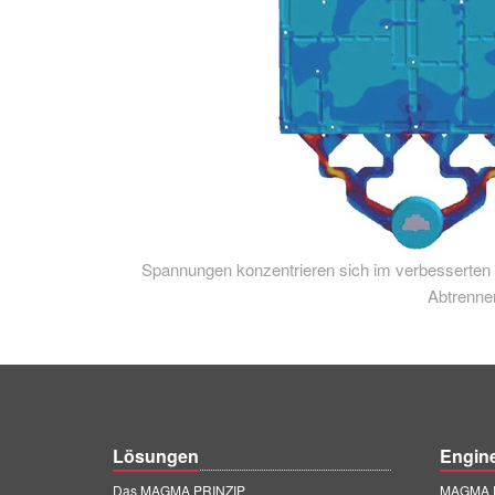
Spannungen konzentrieren sich im verbesserten
Abtrenne
Lösungen
Engin
Das MAGMA PRINZIP
MAGMA E