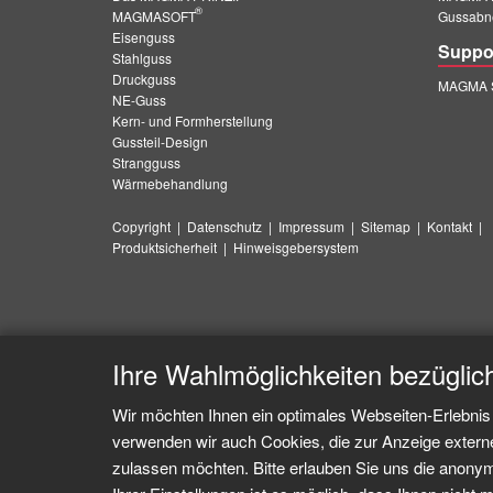
®
MAGMASOFT
Gussabn
Eisenguss
Suppo
Stahlguss
Druckguss
MAGMA S
NE-Guss
Kern- und Formherstellung
Gussteil-Design
Strangguss
Wärmebehandlung
Copyright
|
Datenschutz
|
Impressum
|
Sitemap
|
Kontakt
|
Produktsicherheit
|
Hinweisgebersystem
Ihre Wahlmöglichkeiten bezüglic
Wir möchten Ihnen ein optimales Webseiten-Erlebnis 
verwenden wir auch Cookies, die zur Anzeige extern
zulassen möchten. Bitte erlauben Sie uns die anonymi