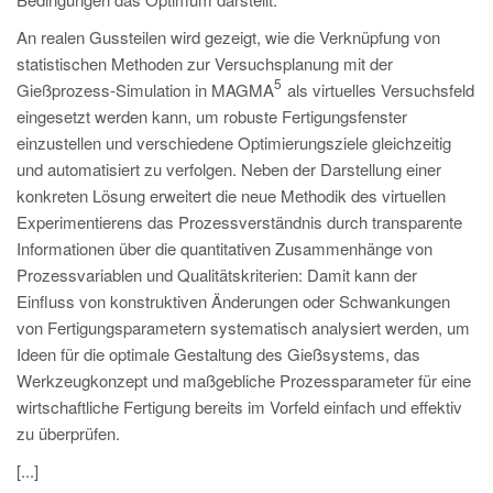
PT
An realen Gussteilen wird gezeigt, wie die Verknüpfung von
ES
statistischen Methoden zur Versuchsplanung mit der
MAGMA Türkei
5
Gießprozess-Simulation in MAGMA
als virtuelles Versuchsfeld
eingesetzt werden kann, um robuste Fertigungsfenster
EN
einzustellen und verschiedene Optimierungsziele gleichzeitig
TR
und automatisiert zu verfolgen. Neben der Darstellung einer
MAGMA China
konkreten Lösung erweitert die neue Methodik des virtuellen
Experimentierens das Prozessverständnis durch transparente
EN
Informationen über die quantitativen Zusammenhänge von
ZH
Prozessvariablen und Qualitätskriterien: Damit kann der
Einfluss von konstruktiven Änderungen oder Schwankungen
MAGMA Indien
von Fertigungsparametern systematisch analysiert werden, um
EN
Ideen für die optimale Gestaltung des Gießsystems, das
Werkzeugkonzept und maßgebliche Prozessparameter für eine
MAGMA Korea
wirtschaftliche Fertigung bereits im Vorfeld einfach und effektiv
EN
zu überprüfen.
KO
[...]