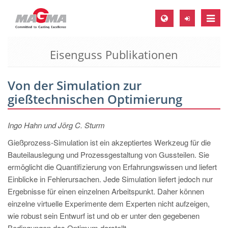
Toggle
naviga
Eisenguss Publikationen
MAGMA Europa, Deutschland
DE
Von der Simulation zur
EN
gießtechnischen Optimierung
CS
MAGMA Nordamerika, USA
Ingo Hahn und Jörg C. Sturm
EN
Gießprozess-Simulation ist ein akzeptiertes Werkzeug für die
Bauteilauslegung und Prozessgestaltung von Gussteilen. Sie
ES
ermöglicht die Quantifizierung von Erfahrungswissen und liefert
MAGMA Asien-Pazifik, Singapur
Einblicke in Fehlerursachen. Jede Simulation liefert jedoch nur
Ergebnisse für einen einzelnen Arbeitspunkt. Daher können
EN
einzelne virtuelle Experimente dem Experten nicht aufzeigen,
MAGMA Südamerika, Brasilien
wie robust sein Entwurf ist und ob er unter den gegebenen
Bedingungen das Optimum darstellt.