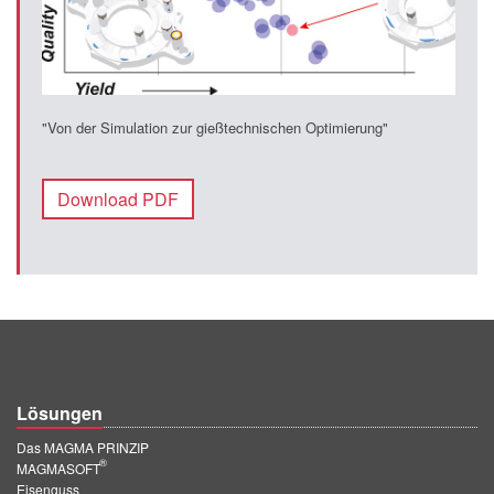
"Von der Simulation zur gießtechnischen Optimierung"
Download PDF
Lösungen
Das MAGMA PRINZIP
®
MAGMASOFT
Eisenguss