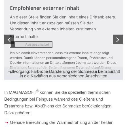
lener externer Inhalt
Empfohlene
 Stelle finden Sie den Inhalt eines Drittanbieters.
An dieser Stel
n Inhalt anzuzeigen müssen Sie der
Um diesen Inh
ng von externen Inhalten zustimmen.
Verwendung v
nhalte
Externe Inhalt
it einverstanden, dass mir externe Inhalte angezeigt
Ich bin damit ei
mit können personenbezogene Daten, IP-Adresse und
werden. Damit 
ormationen an Drittplattformen übermittelt werden. Diese
Cookie-Informati
g kann auf der Seite mit unserer Datenschutzerklärung
Einstellung kann
g: Farbliche Darstellung der Schmelze beim Eintritt
k im Fußbereich) später jederzeit wieder geändert werden.
(siehe Link im F
ie Kavitäten aus verschiedenen Anschnitten
Füllvorgang:
®
In MAGMASOFT
können Sie die speziellen thermischen
Bedingungen bei Feinguss während des Gießens und
Erstarrens bzw. Abkühlens der Schmelze berücksichtigen.
Dazu gehören:
Genaue Berechnung der Wärmestrahlung an der heißen