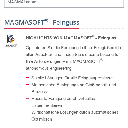
PT
MAGMAinteract
ES
®
MAGMA Türkei
MAGMASOFT
- Feinguss
EN
®
HIGHLIGHTS VON MAGMASOFT
- Feinguss
TR
Optimieren Sie die Fertigung in Ihrer Feingießerei in
MAGMA China
allen Aspekten und finden Sie die beste Lösung für
®
EN
Ihre Anforderungen – mit MAGMASOFT
autonomous engineering
ZH
Stabile Lösungen für alle Feingussprozesse
MAGMA Indien
Methodische Auslegung von Gießtechnik und
EN
Prozess
Robuste Fertigung durch virtuelles
MAGMA Korea
Experimentieren
EN
Wirtschaftliche Lösungen durch automatisches
Optimieren
KO