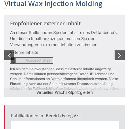
Virtual Wax Injection Molding
lener externer Inhalt
Empfohlene
 Stelle finden Sie den Inhalt eines Drittanbieters.
An dieser Stel
n Inhalt anzuzeigen müssen Sie der
Um diesen Inh
ng von externen Inhalten zustimmen.
Verwendung v
nhalte
Externe Inhalt
it einverstanden, dass mir externe Inhalte angezeigt
Ich bin damit ei
mit können personenbezogene Daten, IP-Adresse und
werden. Damit 
ormationen an Drittplattformen übermittelt werden. Diese
Cookie-Informati
g kann auf der Seite mit unserer Datenschutzerklärung
Einstellung kann
k im Fußbereich) später jederzeit wieder geändert werden.
(siehe Link im F
Virtuelles Wachs-Spritzgießen
Publikationen im Bereich Feinguss