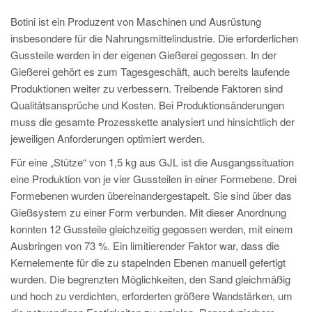
PT
Botini ist ein Produzent von Maschinen und Ausrüstung
ES
insbesondere für die Nahrungsmittelindustrie. Die erforderlichen
MAGMA Türkei
Gussteile werden in der eigenen Gießerei gegossen. In der
Gießerei gehört es zum Tagesgeschäft, auch bereits laufende
EN
Produktionen weiter zu verbessern. Treibende Faktoren sind
TR
Qualitätsansprüche und Kosten. Bei Produktionsänderungen
muss die gesamte Prozesskette analysiert und hinsichtlich der
MAGMA China
jeweiligen Anforderungen optimiert werden.
EN
Für eine „Stütze“ von 1,5 kg aus GJL ist die Ausgangssituation
ZH
eine Produktion von je vier Gussteilen in einer Formebene. Drei
MAGMA Indien
Formebenen wurden übereinandergestapelt. Sie sind über das
Gießsystem zu einer Form verbunden. Mit dieser Anordnung
EN
konnten 12 Gussteile gleichzeitig gegossen werden, mit einem
MAGMA Korea
Ausbringen von 73 %. Ein limitierender Faktor war, dass die
Kernelemente für die zu stapelnden Ebenen manuell gefertigt
EN
wurden. Die begrenzten Möglichkeiten, den Sand gleichmäßig
KO
und hoch zu verdichten, erforderten größere Wandstärken, um