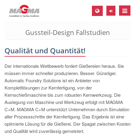
Toggle
naviga
Gussteil-Design Fallstudien
MAGMA Europa, Deutschland
DE
Qualität und Quantität!
EN
CS
Der internationale Wettbewerb fordert Gießereien heraus. Sie
MAGMA Nordamerika, USA
müssen immer schneller produzieren. Besser. Günstiger.
Automatic Foundry Solutions ist ein Anbieter von
EN
Komplettlösungen zur Kernfertigung, von der
ES
Kernschießmaschine bis zum robusten Kernwerkzeug. Die
Auslegung von Maschine und Werkzeug erfolgt mit MAGMA
MAGMA Asien-Pazifik, Singapur
C+M. MAGMA C+M unterstützt Unternehmen durch Simulation
EN
aller Prozessschritte der Kernfertigung. Das Ergebnis ist eine
optimierte Lösung für die Gießerei. Der Spagat zwischen Kosten
MAGMA Südamerika, Brasilien
und Qualität wird zuverlässig gemeistert.