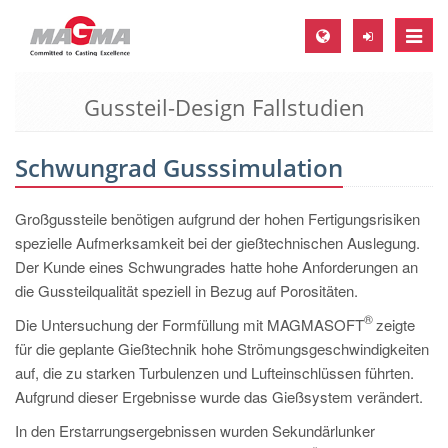
Toggle
naviga
Gussteil-Design Fallstudien
MAGMA Europa, Deutschland
DE
Schwungrad Gusssimulation
EN
CS
Großgussteile benötigen aufgrund der hohen Fertigungsrisiken
MAGMA Nordamerika, USA
spezielle Aufmerksamkeit bei der gießtechnischen Auslegung.
Der Kunde eines Schwungrades hatte hohe Anforderungen an
EN
die Gussteilqualität speziell in Bezug auf Porositäten.
ES
®
Die Untersuchung der Formfüllung mit MAGMASOFT
zeigte
MAGMA Asien-Pazifik, Singapur
für die geplante Gießtechnik hohe Strömungsgeschwindigkeiten
auf, die zu starken Turbulenzen und Lufteinschlüssen führten.
EN
Aufgrund dieser Ergebnisse wurde das Gießsystem verändert.
MAGMA Südamerika, Brasilien
In den Erstarrungsergebnissen wurden Sekundärlunker