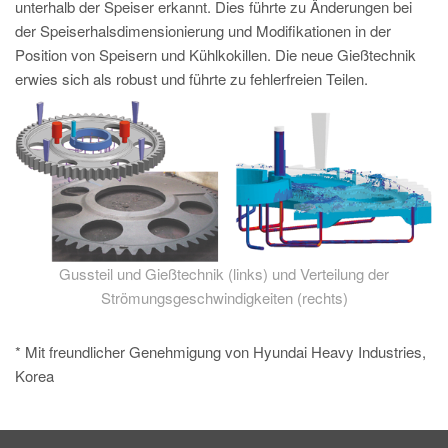
PT
unterhalb der Speiser erkannt. Dies führte zu Änderungen bei
der Speiserhalsdimensionierung und Modifikationen in der
ES
Position von Speisern und Kühlkokillen. Die neue Gießtechnik
MAGMA Türkei
erwies sich als robust und führte zu fehlerfreien Teilen.
EN
TR
MAGMA China
EN
ZH
Gussteil und Gießtechnik (links) und Verteilung der
MAGMA Indien
Strömungsgeschwindigkeiten (rechts)
EN
MAGMA Korea
* Mit freundlicher Genehmigung von Hyundai Heavy Industries,
Korea
EN
KO