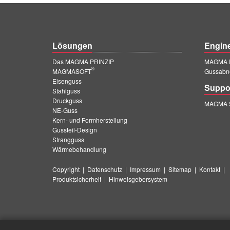
Lösungen
Engin
Das MAGMA PRINZIP
MAGMA E
®
MAGMASOFT
Gussabn
Eisenguss
Suppo
Stahlguss
Druckguss
MAGMA S
NE-Guss
Kern- und Formherstellung
Gussteil-Design
Strangguss
Wärmebehandlung
Copyright
|
Datenschutz
|
Impressum
|
Sitemap
|
Kontakt
|
Produktsicherheit
|
Hinweisgebersystem