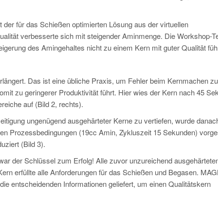
 der für das Schießen optimierten Lösung aus der virtuellen
qualität verbesserte sich mit steigender Aminmenge. Die Workshop-
eigerung des Amingehaltes nicht zu einem Kern mit guter Qualität fü
erlängert. Das ist eine übliche Praxis, um Fehler beim Kernmachen zu
somit zu geringerer Produktivität führt. Hier wies der Kern nach 45 S
eiche auf (Bild 2, rechts).
seitigung ungenügend ausgehärteter Kerne zu vertiefen, wurde danac
chen Prozessbedingungen (19cc Amin, Zykluszeit 15 Sekunden) vorgest
ziert (Bild 3).
ng war der Schlüssel zum Erfolg! Alle zuvor unzureichend ausgehärtete
 Kern erfüllte alle Anforderungen für das Schießen und Begasen. M
e entscheidenden Informationen geliefert, um einen Qualitätskern