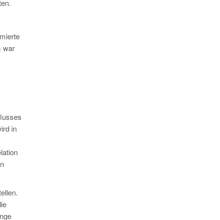
ten.
mierte
m war
flusses
ird in
lation
In
ellen.
ie
ange