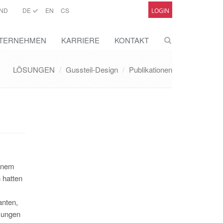
ND
DE
EN
CS
LOGIN
TERNEHMEN
KARRIERE
KONTAKT
LÖSUNGEN
Gussteil-Design
Publikationen
einem
 hatten
anten,
ösungen