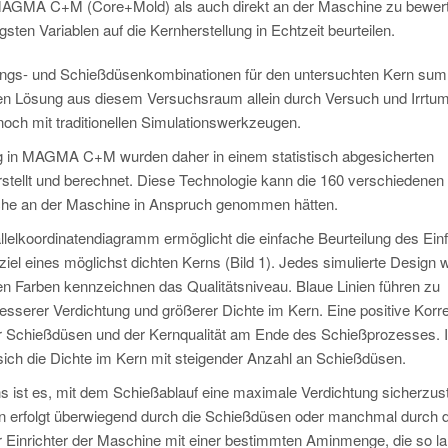
 MAGMA C+M (Core+Mold) als auch direkt an der Maschine zu bewer
sten Variablen auf die Kernherstellung in Echtzeit beurteilen.
tungs- und Schießdüsenkombinationen für den untersuchten Kern sum
alen Lösung aus diesem Versuchsraum allein durch Versuch und Irrtu
 noch mit traditionellen Simulationswerkzeugen.
g in MAGMA C+M wurden daher in einem statistisch abgesicherten
tellt und berechnet. Diese Technologie kann die 160 verschiedenen
suche an der Maschine in Anspruch genommen hätten.
allelkoordinatendiagramm ermöglicht die einfache Beurteilung des Ein
ziel eines möglichst dichten Kerns (Bild 1). Jedes simulierte Design w
en Farben kennzeichnen das Qualitätsniveau. Blaue Linien führen zu
besserer Verdichtung und größerer Dichte im Kern. Eine positive Korre
r Schießdüsen und der Kernqualität am Ende des Schießprozesses. 
 sich die Dichte im Kern mit steigender Anzahl an Schießdüsen.
rns ist es, mit dem Schießablauf eine maximale Verdichtung sicherzust
 erfolgt überwiegend durch die Schießdüsen oder manchmal durch d
r Einrichter der Maschine mit einer bestimmten Aminmenge, die so l