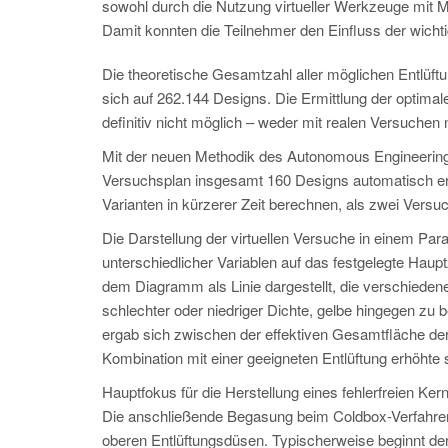
sowohl durch die Nutzung virtueller Werkzeuge mit
Damit konnten die Teilnehmer den Einfluss der wichtig
Die theoretische Gesamtzahl aller möglichen Entlüf
sich auf 262.144 Designs. Die Ermittlung der optim
definitiv nicht möglich – weder mit realen Versuchen
Mit der neuen Methodik des Autonomous Engineerin
Versuchsplan insgesamt 160 Designs automatisch ers
Varianten in kürzerer Zeit berechnen, als zwei Ver
Die Darstellung der virtuellen Versuche in einem Par
unterschiedlicher Variablen auf das festgelegte Haupt
dem Diagramm als Linie dargestellt, die verschieden
schlechter oder niedriger Dichte, gelbe hingegen zu 
ergab sich zwischen der effektiven Gesamtfläche de
Kombination mit einer geeigneten Entlüftung erhöhte
Hauptfokus für die Herstellung eines fehlerfreien Ke
Die anschließende Begasung beim Coldbox-Verfahren
oberen Entlüftungsdüsen. Typischerweise beginnt de