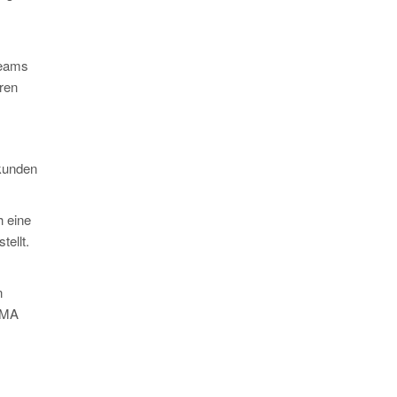
Teams
hren
ekunden
h eine
ellt.
n
AGMA