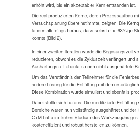
erhöht wird, bis ein akzeptabler Kern entstanden ist.
Die real produzierten Kerne, deren Prozessaufbau mit
Versuchsplanung übereinstimmte, zeigten: Die Kern
fanden allerdings heraus, dass selbst eine 63%ige St
konnte (Bild 2).
In einer zweiten Iteration wurde die Begasungszeit v
reduzieren, obwohl es die Zykluszeit verlängert und 
Aushärtungszeit ebenfalls noch nicht ausgehärtete Ber
Um das Verständnis der Teilnehmer für die Fehlerbe
andere Lösung für die Entlüftung mit den ursprüngli
Diese Kombination wurde simuliert und ebenfalls produ
Dabei stellte sich heraus: Die modifizierte Entlüftu
Bereiche waren nun vollständig ausgehärtet und der
C+M hatte im frühen Stadium des Werkzeugdesigns di
kosteneffizient und robust herstellen zu können.