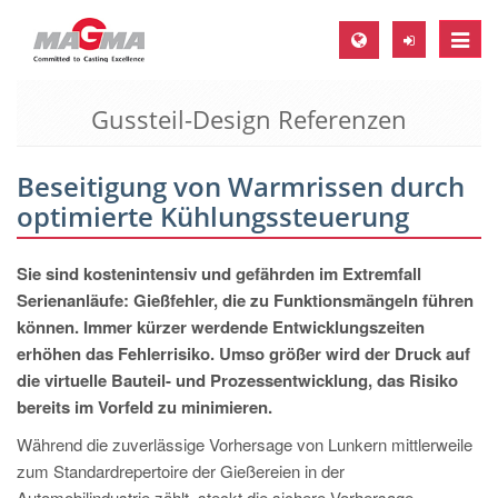
Toggle
naviga
Gussteil-Design Referenzen
MAGMA Europa, Deutschland
DE
Beseitigung von Warmrissen durch
EN
optimierte Kühlungssteuerung
CS
MAGMA Nordamerika, USA
Sie sind kostenintensiv und gefährden im Extremfall
Serienanläufe: Gießfehler, die zu Funktionsmängeln führen
EN
können. Immer kürzer werdende Entwicklungszeiten
ES
erhöhen das Fehlerrisiko. Umso größer wird der Druck auf
die virtuelle Bauteil- und Prozessentwicklung, das Risiko
MAGMA Asien-Pazifik, Singapur
bereits im Vorfeld zu minimieren.
EN
Während die zuverlässige Vorhersage von Lunkern mittlerweile
MAGMA Südamerika, Brasilien
zum Standardrepertoire der Gießereien in der
Automobilindustrie zählt, steckt die sichere Vorhersage