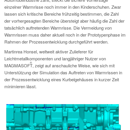
PT
einzelner Warmrisse noch immer in den Kinderschuhen. Zwar
ES
lassen sich kritische Bereiche frühzeitig bestimmen, die Zahl
der vorhergesagten Bereiche übersteigt aber häufig die Zahl der
MAGMA Türkei
tatsächlich auftretenden Warmrisse. Die Vermeidung von
EN
Warmrissen muss daher aktuell noch in der Prototypenphase im
TR
Rahmen der Prozessentwicklung durchgeführt werden.
MAGMA China
Martinrea Honsel, weltweit aktiver Zulieferer für
Leichtmetallkomponenten und langjähriger Nutzer von
EN
®
MAGMASOFT
, zeigt auf anschauliche Weise, wie sich mit
ZH
Unterstützung der Simulation das Auftreten von Warmrissen in
der Prozessentwicklung eines Kurbelgehäuses in kurzer Zeit
MAGMA Indien
minimieren lässt.
EN
MAGMA Korea
EN
KO