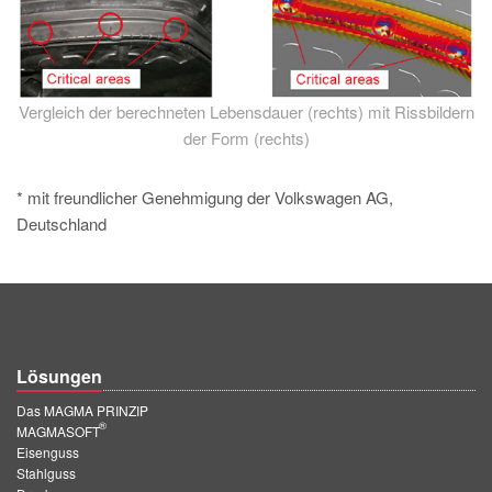
Vergleich der berechneten Lebensdauer (rechts) mit Rissbildern
der Form (rechts)
* mit freundlicher Genehmigung der Volkswagen AG,
Deutschland
Lösungen
Das MAGMA PRINZIP
®
MAGMASOFT
Eisenguss
Stahlguss