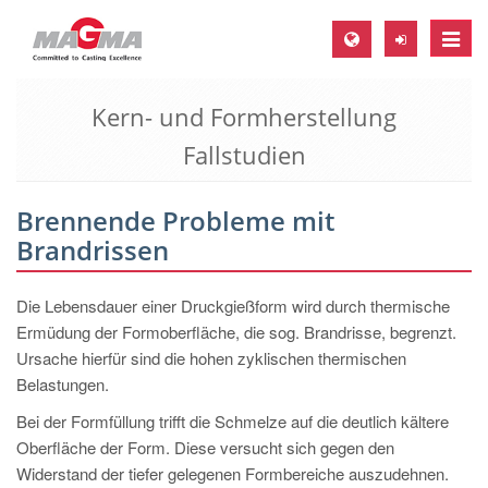
Toggle
naviga
Kern- und Formherstellung
MAGMA Europa, Deutschland
Fallstudien
DE
EN
Brennende Probleme mit
CS
Brandrissen
MAGMA Nordamerika, USA
EN
Die Lebensdauer einer Druckgießform wird durch thermische
Ermüdung der Formoberfläche, die sog. Brandrisse, begrenzt.
ES
Ursache hierfür sind die hohen zyklischen thermischen
MAGMA Asien-Pazifik, Singapur
Belastungen.
EN
Bei der Formfüllung trifft die Schmelze auf die deutlich kältere
Oberfläche der Form. Diese versucht sich gegen den
MAGMA Südamerika, Brasilien
Widerstand der tiefer gelegenen Formbereiche auszudehnen.