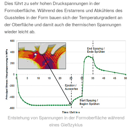
PT
Dies führt zu sehr hohen Druckspannungen in der
Formoberfläche. Während des Erstarrens und Abkühlens des
ES
Gussteiles in der Form bauen sich der Temperaturgradient an
MAGMA Türkei
der Oberfläche und damit auch die thermischen Spannungen
wieder leicht ab.
EN
TR
MAGMA China
EN
ZH
MAGMA Indien
EN
MAGMA Korea
EN
Entstehung von Spannungen in der Formoberfläche während
KO
eines Gießzyklus