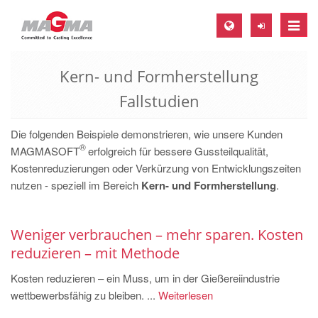
Toggle
naviga
Kern- und Formherstellung
MAGMA Europa, Deutschland
Fallstudien
DE
EN
Die folgenden Beispiele demonstrieren, wie unsere Kunden
CS
®
MAGMASOFT
erfolgreich für bessere Gussteilqualität,
Kostenreduzierungen oder Verkürzung von Entwicklungszeiten
MAGMA Nordamerika, USA
nutzen - speziell im Bereich
Kern- und Formherstellung
.
EN
ES
Weniger verbrauchen – mehr sparen. Kosten
MAGMA Asien-Pazifik, Singapur
reduzieren – mit Methode
EN
Kosten reduzieren – ein Muss, um in der Gießereiindustrie
wettbewerbsfähig zu bleiben. ...
Weiterlesen
MAGMA Südamerika, Brasilien