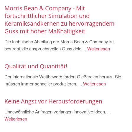
PT
Morris Bean & Company - Mit
ES
fortschrittlicher Simulation und
MAGMA Türkei
Keramiksandkernen zu hervorragendem
Guss mit hoher Maßhaltigkeit
EN
TR
Die technische Abteilung der Morris Bean & Company ist
bestrebt, die anspruchsvollen Gussziele ...
Weiterlesen
MAGMA China
EN
Qualität und Quantität!
ZH
Der internationale Wettbewerb fordert Gießereien heraus. Sie
MAGMA Indien
müssen immer schneller produzieren. ...
Weiterlesen
EN
Keine Angst vor Herausforderungen
MAGMA Korea
Ungewöhnliche Anfragen verlangen innovative Ideen. ...
EN
Weiterlesen
KO