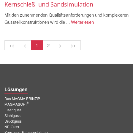
Kernschieß- und Sandsimulation
Mit den zunehmenden Qualitätsanforderungen und komplexeren
Gussteilkonstruktionen wird die ...
Weiterlesen
<<
<
1
2
>
>>
Lösungen
Das MAGMA PRINZIP
®
MAGMASOFT
Eisenguss
Stahlguss
Druckguss
NE-Guss
Kern- und Formherstellung