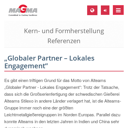
Toggle
naviga
Kern- und Formherstellung
MAGMA Europa, Deutschland
Referenzen
DE
EN
„Globaler Partner – Lokales
CS
Engagement”
MAGMA Nordamerika, USA
EN
Es gibt einen triftigen Grund für das Motto von Alteams
„Globaler Partner - Lokales Engagement“: Trotz der Tatsache,
ES
dass sich die Großserienfertigung der schwedischen Gießerei
MAGMA Asien-Pazifik, Singapur
Alteams Stilexo in andere Länder verlagert hat, ist die Alteams-
Gruppe immer noch eine der größten
EN
Leichtmetallgießereigruppen im Norden Europas. Parallel dazu
MAGMA Südamerika, Brasilien
konnte Alteams in den letzten Jahren in Indien und China sehr