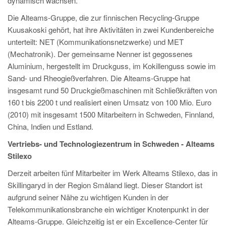
dynamisch wachsen.
PT
Die Alteams-Gruppe, die zur finnischen Recycling-Gruppe
ES
Kuusakoski gehört, hat ihre Aktivitäten in zwei Kundenbereiche
MAGMA Türkei
unterteilt: NET (Kommunikationsnetzwerke) und MET
(Mechatronik). Der gemeinsame Nenner ist gegossenes
EN
Aluminium, hergestellt im Druckguss, im Kokillenguss sowie im
TR
Sand- und Rheogießverfahren. Die Alteams-Gruppe hat
MAGMA China
insgesamt rund 50 Druckgießmaschinen mit Schließkräften von
160 t bis 2200 t und realisiert einen Umsatz von 100 Mio. Euro
EN
(2010) mit insgesamt 1500 Mitarbeitern in Schweden, Finnland,
ZH
China, Indien und Estland.
MAGMA Indien
Vertriebs- und Technologiezentrum in Schweden - Alteams
Stilexo
EN
Derzeit arbeiten fünf Mitarbeiter im Werk Alteams Stilexo, das in
MAGMA Korea
Skillingaryd in der Region Småland liegt. Dieser Standort ist
EN
aufgrund seiner Nähe zu wichtigen Kunden in der
Telekommunikationsbranche ein wichtiger Knotenpunkt in der
KO
Alteams-Gruppe. Gleichzeitig ist er ein Excellence-Center für