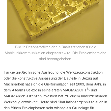
Bild 1: Resonatorfilter, der in Basisstationen für die
Mobilfunkkommunikation eingesetzt wird. Die Problembereiche
sind hervorgehoben.
Für die gießtechnische Auslegung, die Werkzeugkonstruktion
oder die konstruktive Anpassung der Bauteile in Bezug auf
Machbarkeit hat sich die Gießsimulation seit 2003, dem Jahr, in
®
dem Alteams Stilexo in seine ersten MAGMASOFT
- und
MAGMAhpdc-Lizenzen investiert hat, zu einem unverzichtbaren
Werkzeug entwickelt. Heute sind Simulationsergebnisse auch in
den frühen Projektphasen sehr wichtig als Grundlage für