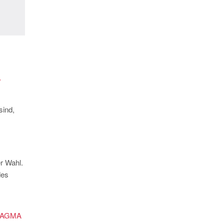
y
sind,
r Wahl.
des
AGMA