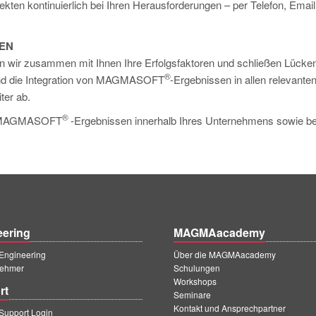
jekten kontinuierlich bei Ihren Herausforderungen – per Telefon, Emai
HEN
 wir zusammen mit Ihnen Ihre Erfolgsfaktoren und schließen Lücken
®
 und die Integration von MAGMASOFT
-Ergebnissen in allen relevante
ter ab.
®
von MAGMASOFT
-Ergebnissen innerhalb Ihres Unternehmens sowie be
eering
MAGMAacademy
ngineering
Über die MAGMAacademy
ehmer
Schulungen
Workshops
rt
Seminare
Kontakt und Ansprechpartner
upport Login