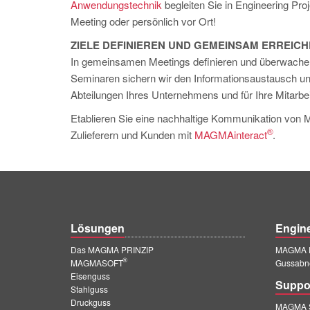
Anwendungstechnik
begleiten Sie in Engineering Pro
Meeting oder persönlich vor Ort!
ZIELE DEFINIEREN UND GEMEINSAM ERREIC
In gemeinsamen Meetings definieren und überwachen
Seminaren sichern wir den Informationsaustausch
Abteilungen Ihres Unternehmens und für Ihre Mitarbei
Etablieren Sie eine nachhaltige Kommunikation 
®
Zulieferern und Kunden mit
MAGMAinteract
.
Lösungen
Engin
Das MAGMA PRINZIP
MAGMA E
®
MAGMASOFT
Gussabn
Eisenguss
Suppo
Stahlguss
Druckguss
MAGMA S