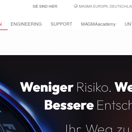
SIE SIND HIER:
MAGMA EUROPA, DEUTSCHLA
N
ENGINEERING
SUPPORT
MAGMAacademy
UN