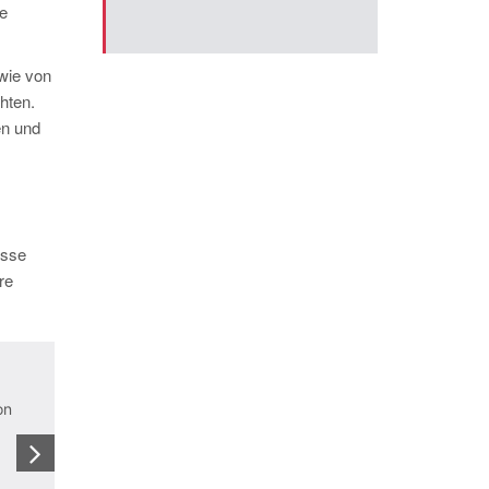
e
wie von
hten.
en und
isse
re
on