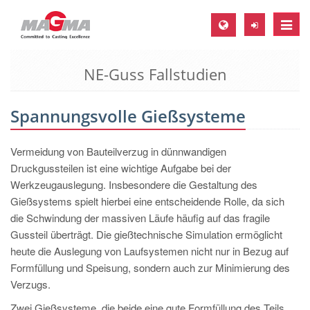
Toggle
naviga
NE-Guss Fallstudien
MAGMA Europa, Deutschland
DE
Spannungsvolle Gießsysteme
EN
CS
Vermeidung von Bauteilverzug in dünnwandigen
MAGMA Nordamerika, USA
Druckgussteilen ist eine wichtige Aufgabe bei der
Werkzeugauslegung. Insbesondere die Gestaltung des
EN
Gießsystems spielt hierbei eine entscheidende Rolle, da sich
ES
die Schwindung der massiven Läufe häufig auf das fragile
Gussteil überträgt. Die gießtechnische Simulation ermöglicht
MAGMA Asien-Pazifik, Singapur
heute die Auslegung von Laufsystemen nicht nur in Bezug auf
EN
Formfüllung und Speisung, sondern auch zur Minimierung des
Verzugs.
MAGMA Südamerika, Brasilien
Zwei Gießsysteme, die beide eine gute Formfüllung des Teils