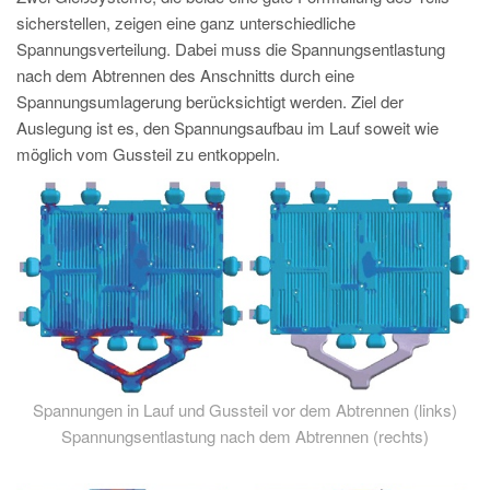
PT
sicherstellen, zeigen eine ganz unterschiedliche
ES
Spannungsverteilung. Dabei muss die Spannungsentlastung
nach dem Abtrennen des Anschnitts durch eine
MAGMA Türkei
Spannungsumlagerung berücksichtigt werden. Ziel der
EN
Auslegung ist es, den Spannungsaufbau im Lauf soweit wie
TR
möglich vom Gussteil zu entkoppeln.
MAGMA China
EN
ZH
MAGMA Indien
EN
MAGMA Korea
Spannungen in Lauf und Gussteil vor dem Abtrennen (links)
EN
Spannungsentlastung nach dem Abtrennen (rechts)
KO