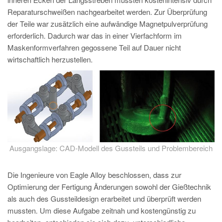
PT
Reparaturschweißen nachgearbeitet werden. Zur Überprüfung
ES
der Teile war zusätzlich eine aufwändige Magnetpulverprüfung
erforderlich. Dadurch war das in einer Vierfachform im
MAGMA Türkei
Maskenformverfahren gegossene Teil auf Dauer nicht
EN
wirtschaftlich herzustellen.
TR
MAGMA China
EN
ZH
MAGMA Indien
Ausgangslage: CAD-Modell des Gussteils und Problembereich
EN
MAGMA Korea
Die Ingenieure von Eagle Alloy beschlossen, dass zur
Optimierung der Fertigung Änderungen sowohl der Gießtechnik
EN
als auch des Gussteildesign erarbeitet und überprüft werden
KO
mussten. Um diese Aufgabe zeitnah und kostengünstig zu