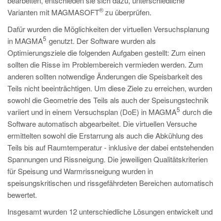
bearbeiten, entschieden sie sich dazu, unterschiedliche
®
Varianten mit MAGMASOFT
zu überprüfen.
Dafür wurden die Möglichkeiten der virtuellen Versuchsplanung
5
in MAGMA
genutzt. Der Software wurden als
Optimierungsziele die folgenden Aufgaben gestellt: Zum einen
sollten die Risse im Problembereich vermieden werden. Zum
anderen sollten notwendige Änderungen die Speisbarkeit des
Teils nicht beeinträchtigen. Um diese Ziele zu erreichen, wurden
sowohl die Geometrie des Teils als auch der Speisungstechnik
5
variiert und in einem Versuchsplan (DoE) in MAGMA
durch die
Software automatisch abgearbeitet. Die virtuellen Versuche
ermittelten sowohl die Erstarrung als auch die Abkühlung des
Teils bis auf Raumtemperatur - inklusive der dabei entstehenden
Spannungen und Rissneigung. Die jeweiligen Qualitätskriterien
für Speisung und Warmrissneigung wurden in
speisungskritischen und rissgefährdeten Bereichen automatisch
bewertet.
Insgesamt wurden 12 unterschiedliche Lösungen entwickelt und