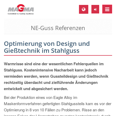
Toggle
naviga
NE-Guss Referenzen
MAGMA Europa, Deutschland
DE
Optimierung von Design und
EN
Gießtechnik im Stahlguss
CS
MAGMA Nordamerika, USA
Warmrisse sind eine der wesentlichen Fehlerquellen im
Stahlguss. Kostenintensive Nacharbeit kann jedoch
EN
vermieden werden, wenn Gussteildesign und Gießtechnik
ES
rechtzeitig überdacht und zielführende Änderungen
entwickelt und abgesichert werden.
MAGMA Asien-Pazifik, Singapur
Bei der Produktion eines von Eagle Alloy im
EN
Maskenformverfahren gefertigten Stahlgussteils kam es vor der
MAGMA Südamerika, Brasilien
Optimierung in 8 von 10 Fällen zu Problemen. Risse an den
inneren Ecken der Längsstreben mussten kostenintensiv durch