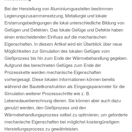
PT
Bei der Herstellung von Aluminiumgussteilen bestimmen
ES
Legierungszusammensetzung, Metallurgie und lokale
MAGMA Türkei
Erstarrungsbedingungen die lokal unterschiedliche Bildung von
Gefügen und Defekten. Das lokale Gefüge und Defekte haben
EN
einen entscheidenden Einfluss auf die mechanischen
TR
Eigenschaften. In diesem Artikel wird ein Überblick über neue
Möglichkeiten zur Simulation des lokalen Gefüges vom
MAGMA China
Gießprozess bis hin zum Ende der Wärmebehandlung gegeben.
EN
Aufgrund des berechneten Gefüges zum Ende der
ZH
Prozesskette werden mechanische Eigenschaften
vorhergesagt. Diese lokalen Informationen können bereits
MAGMA Indien
während der Bauteilkonstruktion als Eingangsparameter für die
EN
Simulation weiterer Prozessschritte wie z. B.
Lebensdauerberechnung dienen. Sie können aber auch dazu
MAGMA Korea
genutzt werden, den Gießprozess und den
EN
Wärmebehandlungsprozess selbst zu optimieren, um geforderte
mechanische Eigenschaften bei möglichst kostengünstigem
KO
Herstellungsprozess zu gewährleisten.