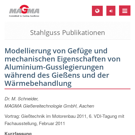
Toggle
naviga
Stahlguss Publikationen
MAGMA Europa, Deutschland
DE
Modellierung von Gefüge und
EN
mechanischen Eigenschaften von
CS
Aluminium-Gusslegierungen
MAGMA Nordamerika, USA
während des Gießens und der
Wärmebehandlung
EN
ES
Dr. M. Schneider,
MAGMA Asien-Pazifik, Singapur
MAGMA Gießereitechnologie GmbH, Aachen
EN
Vortrag: Gießtechnik im Motorenbau 2011, 6. VDI-Tagung mit
Fachausstellung, Februar 2011
MAGMA Südamerika, Brasilien
Kurzfassung