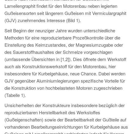
PT
Lamellengraphit findet für den Motorenbau neben legierten
ES
Gußeisensorten seit längerem Gußeisen mit Vermiculargraphit
(GJV) zunehmendes Interesse (Bild 1).
MAGMA Türkei
Seit Beginn der neunziger Jahre wurden unterschiedliche
EN
Methoden für eine reproduzierbare Prozeßkontrolle über die
TR
Einstellung des Keimzustandes, der Magnesiumzugabe oder
des Sauerstoffhaushaltes der Schmelze vorgeschlagen
MAGMA China
(umfassende Übersichten in [1,2]). Dies öffnete dem Werkstoff
EN
auch als Konstruktionswerkstoff für den Motorenbau, hier
ZH
insbesondere für Kurbelgehäuse, neue Chance. Dabei werden
GJV gegenüber Aluminiumlegierungen spezifische Vorteile für
MAGMA Indien
die Konstruktion von hochbelasteten Motoren zugeschrieben
EN
(Tabelle 1).
MAGMA Korea
Unsicherheiten der Konstrukteure insbesondere bezüglich der
reproduzierbaren Herstellbarkeit des Werkstoffes
EN
(Gußeigenschaften) sowie der Bearbeitbarkeit der Gußteile auf
KO
vorhandenen Bearbeitungseinrichtungen für Kurbelgehäuse aus
Gußeisen mit Lamellengraphit verhinderten jedoch für längere