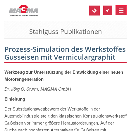
Toggle
naviga
Stahlguss Publikationen
MAGMA Europa, Deutschland
DE
Prozess-Simulation des Werkstoffes
EN
Gusseisen mit Vermiculargraphit
CS
MAGMA Nordamerika, USA
Werkzeug zur Unterstützung der Entwicklung einer neuen
Motorengeneration
EN
Dr. Jörg C. Sturm, MAGMA GmbH
ES
Einleitung
MAGMA Asien-Pazifik, Singapur
Der Substitutionswettbewerb der Werkstoffe in der
EN
Automobilindustrie stellt den klassischen Konstruktionswerkstoff
MAGMA Südamerika, Brasilien
Gußeisen vor immer größere Herausforderungen. Auf der
Suche nach hochfesten Alternativen für Gußeisen mit