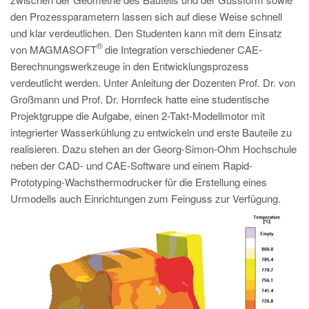
PT
den Prozessparametern lassen sich auf diese Weise schnell
ES
und klar verdeutlichen. Den Studenten kann mit dem Einsatz
®
von MAGMASOFT
MAGMA Türkei
die Integration verschiedener CAE-
Berechnungswerkzeuge in den Entwicklungsprozess
EN
verdeutlicht werden. Unter Anleitung der Dozenten Prof. Dr. von
TR
Großmann und Prof. Dr. Hornfeck hatte eine studentische
Projektgruppe die Aufgabe, einen 2-Takt-Modellmotor mit
MAGMA China
integrierter Wasserkühlung zu entwickeln und erste Bauteile zu
EN
realisieren. Dazu stehen an der Georg-Simon-Ohm Hochschule
neben der CAD- und CAE-Software und einem Rapid-
ZH
Prototyping-Wachsthermodrucker für die Erstellung eines
MAGMA Indien
Urmodells auch Einrichtungen zum Feinguss zur Verfügung.
EN
MAGMA Korea
EN
KO