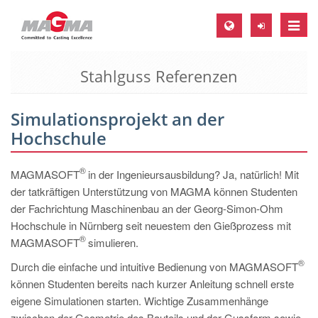
Toggle
naviga
Stahlguss Referenzen
MAGMA Europa, Deutschland
DE
Simulationsprojekt an der
EN
Hochschule
CS
MAGMA Nordamerika, USA
®
MAGMASOFT
in der Ingenieursausbildung? Ja, natürlich! Mit
der tatkräftigen Unterstützung von MAGMA können Studenten
EN
der Fachrichtung Maschinenbau an der Georg-Simon-Ohm
ES
Hochschule in Nürnberg seit neuestem den Gießprozess mit
®
MAGMASOFT
simulieren.
MAGMA Asien-Pazifik, Singapur
®
Durch die einfache und intuitive Bedienung von MAGMASOFT
EN
können Studenten bereits nach kurzer Anleitung schnell erste
MAGMA Südamerika, Brasilien
eigene Simulationen starten. Wichtige Zusammenhänge
zwischen der Geometrie des Bauteils und der Gussform sowie