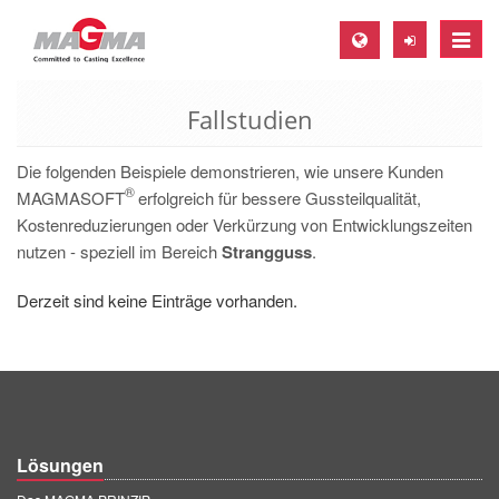
Toggle
naviga
Fallstudien
MAGMA Europa, Deutschland
DE
Die folgenden Beispiele demonstrieren, wie unsere Kunden
®
EN
MAGMASOFT
erfolgreich für bessere Gussteilqualität,
Kostenreduzierungen oder Verkürzung von Entwicklungszeiten
CS
nutzen - speziell im Bereich
Strangguss
.
MAGMA Nordamerika, USA
Derzeit sind keine Einträge vorhanden.
EN
ES
MAGMA Asien-Pazifik, Singapur
EN
Lösungen
MAGMA Südamerika, Brasilien