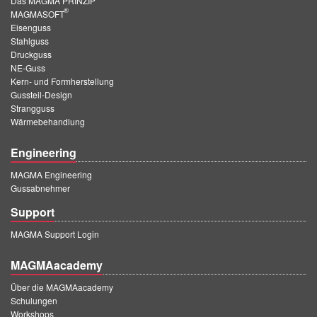
Das MAGMA PRINZIP
PT
®
MAGMASOFT
ES
Eisenguss
Stahlguss
MAGMA Türkei
Druckguss
NE-Guss
EN
Kern- und Formherstellung
Gussteil-Design
TR
Strangguss
Wärmebehandlung
MAGMA China
EN
Engineering
ZH
MAGMA Engineering
Gussabnehmer
MAGMA Indien
Support
EN
MAGMA Support Login
MAGMA Korea
MAGMAacademy
EN
Über die MAGMAacademy
KO
Schulungen
Workshops