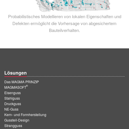
Probabilistisches Modellieren von lokalen Eigenschaften und
Defekten ermöglicht die Vorhersage von abgesichertem
Bauteilverhalten.
Lösungen
Das MAGMA PRINZIP
®
MAGMASOFT
Eisenguss
Stahlguss
Druckguss
NE-Guss
Kern- und Formherstellung
Gussteil-Design
Strangguss