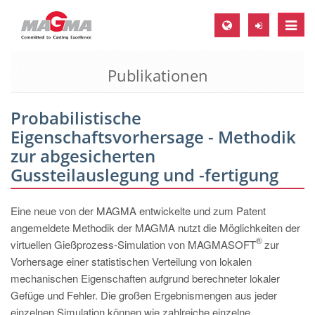
Toggle
naviga
Publikationen
MAGMA Europa, Deutschland
DE
Probabilistische
EN
Eigenschaftsvorhersage - Methodik
CS
zur abgesicherten
MAGMA Nordamerika, USA
Gussteilauslegung und -fertigung
EN
Eine neue von der MAGMA entwickelte und zum Patent
ES
angemeldete Methodik der MAGMA nutzt die Möglichkeiten der
®
MAGMA Asien-Pazifik, Singapur
virtuellen Gießprozess-Simulation von MAGMASOFT
zur
Vorhersage einer statistischen Verteilung von lokalen
EN
mechanischen Eigenschaften aufgrund berechneter lokaler
MAGMA Südamerika, Brasilien
Gefüge und Fehler. Die großen Ergebnismengen aus jeder
einzelnen Simulation können wie zahlreiche einzelne