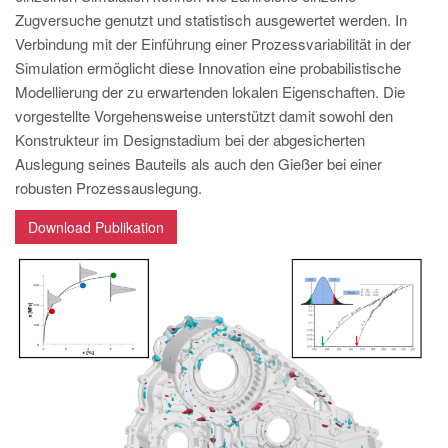
PT
Zugversuche genutzt und statistisch ausgewertet werden. In
ES
Verbindung mit der Einführung einer Prozessvariabilität in der
Simulation ermöglicht diese Innovation eine probabilistische
MAGMA Türkei
Modellierung der zu erwartenden lokalen Eigenschaften. Die
EN
vorgestellte Vorgehensweise unterstützt damit sowohl den
TR
Konstrukteur im Designstadium bei der abgesicherten
Auslegung seines Bauteils als auch den Gießer bei einer
MAGMA China
robusten Prozessauslegung.
EN
Download Publikation
ZH
MAGMA Indien
EN
MAGMA Korea
EN
KO