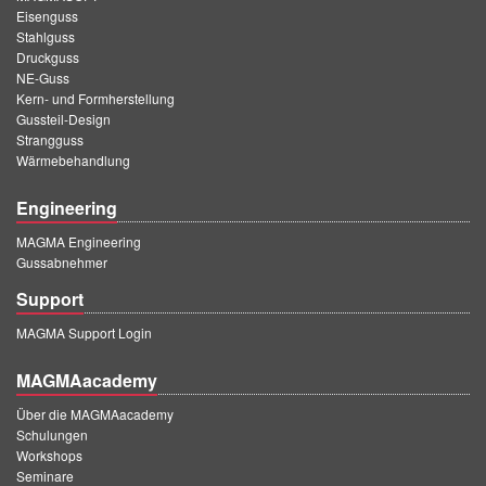
PT
Eisenguss
Stahlguss
ES
Druckguss
MAGMA Türkei
NE-Guss
Kern- und Formherstellung
EN
Gussteil-Design
Strangguss
TR
Wärmebehandlung
MAGMA China
Engineering
EN
MAGMA Engineering
ZH
Gussabnehmer
Support
MAGMA Indien
MAGMA Support Login
EN
MAGMAacademy
MAGMA Korea
Über die MAGMAacademy
EN
Schulungen
KO
Workshops
Seminare