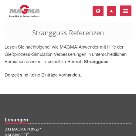
Toggle
naviga
Strangguss Referenzen
MAGMA Europa, Deutschland
DE
Lesen Sie nachfolgend, wie MAGMA-Anwender mit Hilfe der
EN
Gießprozess-Simulation Verbesserungen in unterschiedlichen
Bereichen erzielen - speziell im Bereich
Strangguss
.
CS
MAGMA Nordamerika, USA
Derzeit sind keine Einträge vorhanden.
EN
ES
MAGMA Asien-Pazifik, Singapur
EN
Lösungen
MAGMA Südamerika, Brasilien
Das MAGMA PRINZIP
®
MAGMASOFT