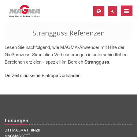
Toggle
naviga
Strangguss Referenzen
MAGMA Europa, Deutschland
DE
Lesen Sie nachfolgend, wie MAGMA-Anwender mit Hilfe der
EN
Gießprozess-Simulation Verbesserungen in unterschiedlichen
Bereichen erzielen - speziell im Bereich
Strangguss
.
CS
MAGMA Nordamerika, USA
Derzeit sind keine Einträge vorhanden.
EN
ES
MAGMA Asien-Pazifik, Singapur
EN
Lösungen
MAGMA Südamerika, Brasilien
Das MAGMA PRINZIP
®
MAGMASOFT