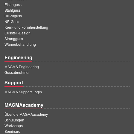
PT
Eisenguss
Stahlguss
ES
Druckguss
MAGMA Türkei
NE-Guss
Kern- und Formherstellung
EN
Gussteil-Design
Strangguss
TR
Wärmebehandlung
MAGMA China
Engineering
EN
MAGMA Engineering
ZH
Gussabnehmer
Support
MAGMA Indien
MAGMA Support Login
EN
MAGMAacademy
MAGMA Korea
Über die MAGMAacademy
EN
Schulungen
KO
Workshops
Seminare