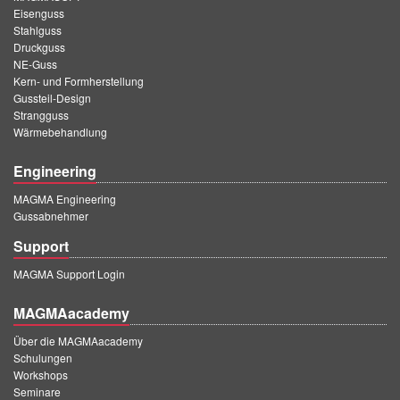
PT
Eisenguss
Stahlguss
ES
Druckguss
MAGMA Türkei
NE-Guss
Kern- und Formherstellung
EN
Gussteil-Design
Strangguss
TR
Wärmebehandlung
MAGMA China
Engineering
EN
MAGMA Engineering
ZH
Gussabnehmer
Support
MAGMA Indien
MAGMA Support Login
EN
MAGMAacademy
MAGMA Korea
Über die MAGMAacademy
EN
Schulungen
KO
Workshops
Seminare