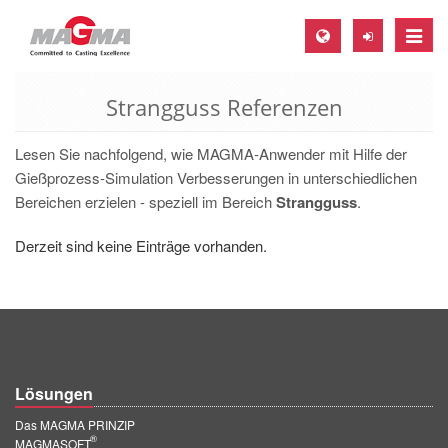
Toggle
naviga
Strangguss Referenzen
MAGMA Europa, Deutschland
DE
Lesen Sie nachfolgend, wie MAGMA-Anwender mit Hilfe der
EN
Gießprozess-Simulation Verbesserungen in unterschiedlichen
Bereichen erzielen - speziell im Bereich
Strangguss
.
CS
MAGMA Nordamerika, USA
Derzeit sind keine Einträge vorhanden.
EN
ES
MAGMA Asien-Pazifik, Singapur
EN
Lösungen
MAGMA Südamerika, Brasilien
Das MAGMA PRINZIP
®
MAGMASOFT