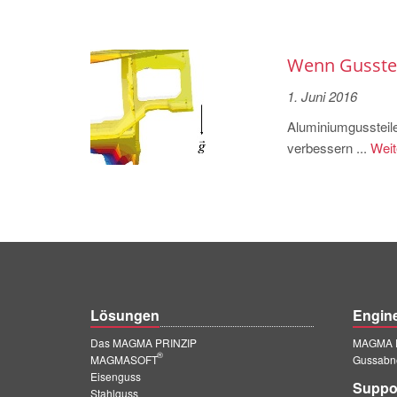
Wenn Gusste
1. Juni 2016
Aluminiumgussteil
verbessern ...
Weit
Lösungen
Engin
Das MAGMA PRINZIP
MAGMA E
®
MAGMASOFT
Gussabn
Eisenguss
Suppo
Stahlguss