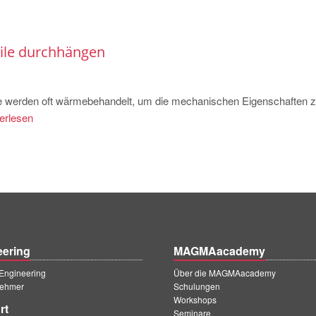
ile durchhängen
e werden oft wärmebehandelt, um die mechanischen Eigenschaften 
erlesen
eering
MAGMAacademy
ngineering
Über die MAGMAacademy
ehmer
Schulungen
Workshops
rt
Seminare