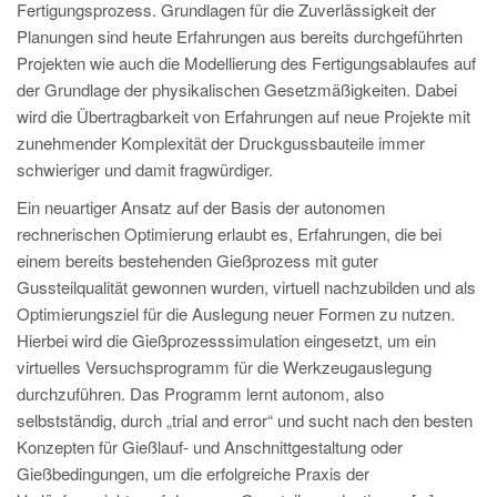
PT
Fertigungsprozess. Grundlagen für die Zuverlässigkeit der
Planungen sind heute Erfahrungen aus bereits durchgeführten
ES
Projekten wie auch die Modellierung des Fertigungsablaufes auf
MAGMA Türkei
der Grundlage der physikalischen Gesetzmäßigkeiten. Dabei
wird die Übertragbarkeit von Erfahrungen auf neue Projekte mit
EN
zunehmender Komplexität der Druckgussbauteile immer
TR
schwieriger und damit fragwürdiger.
MAGMA China
Ein neuartiger Ansatz auf der Basis der autonomen
rechnerischen Optimierung erlaubt es, Erfahrungen, die bei
EN
einem bereits bestehenden Gießprozess mit guter
ZH
Gussteilqualität gewonnen wurden, virtuell nachzubilden und als
MAGMA Indien
Optimierungsziel für die Auslegung neuer Formen zu nutzen.
Hierbei wird die Gießprozesssimulation eingesetzt, um ein
EN
virtuelles Versuchsprogramm für die Werkzeugauslegung
MAGMA Korea
durchzuführen. Das Programm lernt autonom, also
selbstständig, durch „trial and error“ und sucht nach den besten
EN
Konzepten für Gießlauf- und Anschnittgestaltung oder
KO
Gießbedingungen, um die erfolgreiche Praxis der