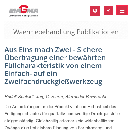
Toggle
naviga
Waermebehandlung Publikationen
MAGMA Europa, Deutschland
DE
Aus Eins mach Zwei - Sichere
EN
Übertragung einer bewährten
CS
Füllcharakteristik von einem
MAGMA Nordamerika, USA
Einfach- auf ein
Zweifachdruckgießwerkzeug
EN
ES
Rudolf Seefeldt, Jörg C. Sturm, Alexander Pawlowski
MAGMA Asien-Pazifik, Singapur
Die Anforderungen an die Produktivität und Robustheit des
EN
Fertigungsablaufes für qualitativ hochwertige Druckgussteile
steigen ständig. Gleichzeitig erfordern die wirtschaftlichen
MAGMA Südamerika, Brasilien
Zwänge eine treffsichere Planung von Formkonzept und