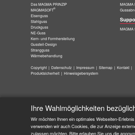
Das MAGMA PRINZIP
MAGMA E
®
MAGMASOFT
Gussabn
Eisenguss
Suppo
Stahlguss
Druckguss
MAGMA S
NE-Guss
Kern- und Formherstellung
Gussteil-Design
Strangguss
Wärmebehandlung
Copyright
|
Datenschutz
|
Impressum
|
Sitemap
|
Kontakt
|
Produktsicherheit
|
Hinweisgebersystem
Ihre Wahlmöglichkeiten bezüglic
Wir möchten Ihnen ein optimales Webseiten-Erlebnis 
verwenden wir auch Cookies, die zur Anzeige extern
zulassen möchten. Bitte erlauben Sie uns die anonymi