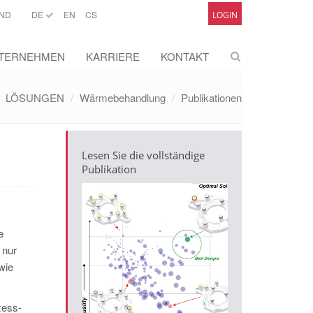
ND
DE
EN
CS
LOGIN
TERNEHMEN
KARRIERE
KONTAKT
LÖSUNGEN
Wärmebehandlung
Publikationen
Lesen Sie die vollständige
Publikation
e
 nur
wie
zess-