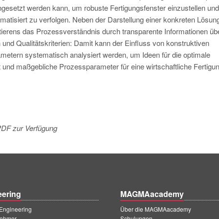
ingesetzt werden kann, um robuste Fertigungsfenster einzustellen und
matisiert zu verfolgen. Neben der Darstellung einer konkreten Lösun
ntierens das Prozessverständnis durch transparente Informationen übe
nd Qualitätskriterien: Damit kann der Einfluss von konstruktiven
tern systematisch analysiert werden, um Ideen für die optimale
nd maßgebliche Prozessparameter für eine wirtschaftliche Fertigu
 PDF zur Verfügung
eering
MAGMAacademy
ngineering
Über die MAGMAacademy
ehmer
Schulungen