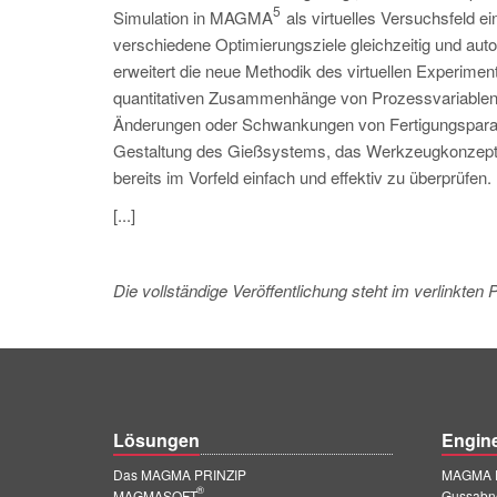
5
Simulation in MAGMA
als virtuelles Versuchsfeld e
verschiedene Optimierungsziele gleichzeitig und auto
erweitert die neue Methodik des virtuellen Experime
quantitativen Zusammenhänge von Prozessvariablen u
Änderungen oder Schwankungen von Fertigungsparame
Gestaltung des Gießsystems, das Werkzeugkonzept u
bereits im Vorfeld einfach und effektiv zu überprüfen.
[...]
Die vollständige Veröffentlichung steht im verlinkten
Lösungen
Engin
Das MAGMA PRINZIP
MAGMA E
®
MAGMASOFT
Gussabn