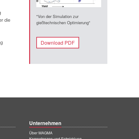
g
"Von der Simulation zur
r die
gießtechnischen Optimierung"
ng
Download PDF
Unternehmen
Über MAGMA
Kompetenzen und Entwicklung