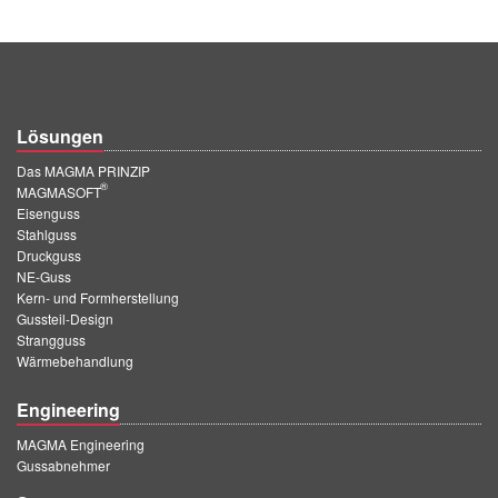
PT
ES
MAGMA Türkei
EN
Lösungen
TR
Das MAGMA PRINZIP
®
MAGMASOFT
MAGMA China
Eisenguss
EN
Stahlguss
Druckguss
ZH
NE-Guss
Kern- und Formherstellung
MAGMA Indien
Gussteil-Design
Strangguss
EN
Wärmebehandlung
MAGMA Korea
Engineering
EN
MAGMA Engineering
KO
Gussabnehmer