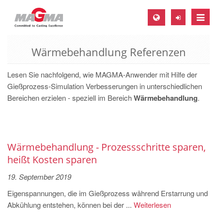
Toggle
naviga
Wärmebehandlung Referenzen
MAGMA Europa, Deutschland
DE
Lesen Sie nachfolgend, wie MAGMA-Anwender mit Hilfe der
EN
Gießprozess-Simulation Verbesserungen in unterschiedlichen
Bereichen erzielen - speziell im Bereich
Wärmebehandlung
.
CS
MAGMA Nordamerika, USA
EN
Wärmebehandlung - Prozessschritte sparen,
ES
heißt Kosten sparen
MAGMA Asien-Pazifik, Singapur
19. September 2019
EN
Eigenspannungen, die im Gießprozess während Erstarrung und
MAGMA Südamerika, Brasilien
Abkühlung entstehen, können bei der ...
Weiterlesen