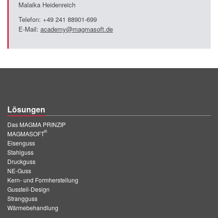
Malaika Heidenreich
Telefon: +49 241 88901-699
E-Mail:
academy@magmasoft.de
Lösungen
Das MAGMA PRINZIP
®
MAGMASOFT
Eisenguss
Stahlguss
Druckguss
NE-Guss
Kern- und Formherstellung
Gussteil-Design
Strangguss
Wärmebehandlung