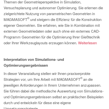
PT
Themen der Geometrieperspektive in Simulation,
Versuchsplanung und autonomer Optimierung. Sie erlernen die
ES
zielgerichtete Nutzung von parametrischen Geometrien in
MAGMA Türkei
®
MAGMASOFT
und steigern die Effizienz für die Konstruktion
eigener Geometrien. Sie erfahren, wie Sie in Kombination mit
EN
externen Geometriedaten oder auch ohne ein externes CAD-
TR
Programm Geometrien für die Optimierung Ihrer Gießtechnik
MAGMA China
oder Ihrer Werkzeuglayouts erzeugen können.
Weiterlesen
EN
ZH
Interpretation von Simulations- und
Optimierungsergebnissen
MAGMA Indien
In dieser Veranstaltung stellen wir Ihnen praxiserprobte
EN
®
Strategien vor, um Ihre Arbeit mit MAGMASOFT
an die
jeweiligen Anforderungen in Ihrem Unternehmen anzupassen.
MAGMA Korea
Sie führen dabei die methodische Auswertung von Simulations-
EN
und Optimierungsergebnissen selbst an praktischen Beispielen
KO
durch und entwickeln für diese eine eigene
Umsetzungsstrategie.