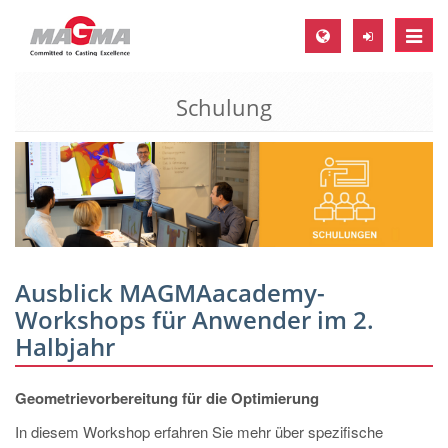
Toggle
naviga
Schulung
MAGMA Europa, Deutschland
DE
EN
CS
MAGMA Nordamerika, USA
EN
Ausblick MAGMAacademy-
ES
Workshops für Anwender im 2.
Halbjahr
MAGMA Asien-Pazifik, Singapur
EN
Geometrievorbereitung für die Optimierung
MAGMA Südamerika, Brasilien
In diesem Workshop erfahren Sie mehr über spezifische