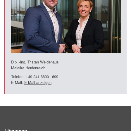
PT
ES
MAGMA Türkei
EN
TR
MAGMA China
EN
Dipl.-Ing. Tristan Weidehaus
Malaika Heidenreich
ZH
Telefon: +49 241 88901-699
MAGMA Indien
E-Mail:
E-Mail anzeigen
EN
MAGMA Korea
EN
KO
Lösungen