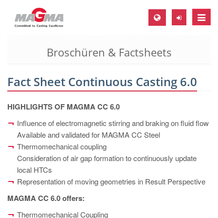
Toggle
naviga
Broschüren & Factsheets
MAGMA Europa, Deutschland
DE
Fact Sheet Continuous Casting 6.0
EN
CS
HIGHLIGHTS OF MAGMA CC 6.0
MAGMA Nordamerika, USA
Influence of electromagnetic stirring and braking on fluid flow
Available and validated for MAGMA CC Steel
EN
Thermomechanical coupling
ES
Consideration of air gap formation to continuously update
MAGMA Asien-Pazifik, Singapur
local HTCs
Representation of moving geometries in Result Perspective
EN
MAGMA CC 6.0 offers:
MAGMA Südamerika, Brasilien
Thermomechanical Coupling