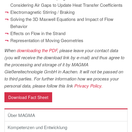
PT
Considering Air Gaps to Update Heat Transfer Coefficients
ES
Electromagnetic Stirring / Braking
Solving the 3D Maxwell Equations and Impact of Flow
MAGMA Türkei
Behavior
EN
Effects on Flow in the Strand
Representation of Moving Geometries
TR
When
downloading the PDF
, please leave your contact data
MAGMA China
(you will receive the download link by e-mail) and thus agree to
EN
the processing and storage of it by MAGMA
ZH
Gießereitechnologie GmbH in Aachen. It will not be passed on
to third parties. For further information how we process your
MAGMA Indien
personal data, please follow this link
Privacy Policy.
EN
Download Fact Sheet
MAGMA Korea
EN
Über MAGMA
KO
Kompetenzen und Entwicklung