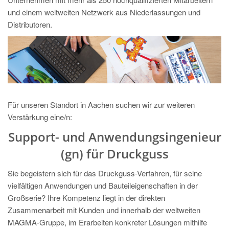
PT
und einem weltweiten Netzwerk aus Niederlassungen und
ES
Distributoren.
MAGMA Türkei
EN
TR
MAGMA China
Für unseren Standort in Aachen suchen wir zur weiteren
EN
Verstärkung eine/n:
ZH
Support- und Anwendungsingenieur
MAGMA Indien
(gn)
für Druckguss
EN
Sie begeistern sich für das Druckguss-Verfahren, für seine
MAGMA Korea
vielfältigen Anwendungen und Bauteileigenschaften in der
EN
Großserie? Ihre Kompetenz liegt in der direkten
Zusammenarbeit mit Kunden und innerhalb der weltweiten
KO
MAGMA-Gruppe, im Erarbeiten konkreter Lösungen mithilfe