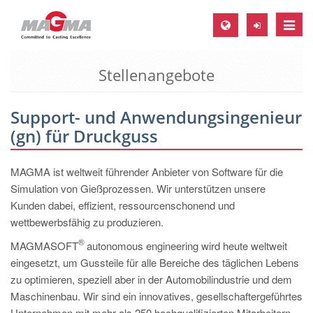
Toggle
naviga
Stellenangebote
MAGMA Europa, Deutschland
DE
Support- und Anwendungsingenieur
EN
(gn) für Druckguss
CS
MAGMA Nordamerika, USA
MAGMA ist weltweit führender Anbieter von Software für die
Simulation von Gießprozessen. Wir unterstützen unsere
EN
Kunden dabei, effizient, ressourcenschonend und
ES
wettbewerbsfähig zu produzieren.
MAGMA Asien-Pazifik, Singapur
®
MAGMASOFT
autonomous engineering wird heute weltweit
eingesetzt, um Gussteile für alle Bereiche des täglichen Lebens
EN
zu optimieren, speziell aber in der Automobilindustrie und dem
MAGMA Südamerika, Brasilien
Maschinenbau. Wir sind ein innovatives, gesellschaftergeführtes
Unternehmen mit mehr als 250 hochqualifizierten Mitarbeitern