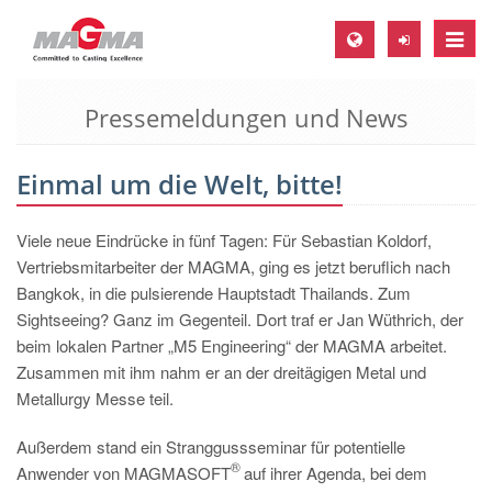
Toggle
naviga
Pressemeldungen und News
MAGMA Europa, Deutschland
DE
Einmal um die Welt, bitte!
EN
CS
Viele neue Eindrücke in fünf Tagen: Für Sebastian Koldorf,
MAGMA Nordamerika, USA
Vertriebsmitarbeiter der MAGMA, ging es jetzt beruflich nach
Bangkok, in die pulsierende Hauptstadt Thailands. Zum
EN
Sightseeing? Ganz im Gegenteil. Dort traf er Jan Wüthrich, der
ES
beim lokalen Partner „M5 Engineering“ der MAGMA arbeitet.
Zusammen mit ihm nahm er an der dreitägigen Metal und
MAGMA Asien-Pazifik, Singapur
Metallurgy Messe teil.
EN
Außerdem stand ein Stranggussseminar für potentielle
MAGMA Südamerika, Brasilien
®
Anwender von MAGMASOFT
auf ihrer Agenda, bei dem