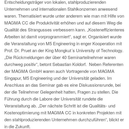
PT
Entscheidungsträger von lokalen, stahlproduzierenden
Unternehmen und internationalen Stahlkonzernen anwesend
ES
waren. Thematisiert wurde unter anderem wie man mit Hilfe von
MAGMA Türkei
MAGMA CC die Produktivität erhöhen und auf diesem Weg die
Qualität des Strangusses verbessern kann. „Kosteneffizienteres
EN
Arbeiten ist damit vorprogrammiert“, sagt er. Organisiert wurde
TR
die Veranstaltung von M5 Engineering in enger Kooperation mit
Prof. Dr. Pruet an der King Mongkut´s University of Technology.
MAGMA China
„Die Rückmeldungen der über 40 Seminarteilnehmer waren
EN
durchweg positiv“, betont Sebastian Koldorf. Neben Referenten
ZH
der MAGMA GmbH waren auch Vortragende von MAGMA
Singapur, M5 Engineering und der Universität geladen. Im
MAGMA Indien
Anschluss an das Seminar gab es eine Diskussionsrunde, bei
EN
der die Teilnehmer Gelegenheit hatten, Fragen zu stellen. Die
Führung durch die Labore der Universität rundete die
MAGMA Korea
Veranstaltung ab. „Der nächste Schritt ist die Qualitäts- und
EN
Kostenoptimierung mit MAGMA CC in konkreten Projekten mit
den stahlproduzierenden Unternehmen durchzuführen“, blickt er
KO
in die Zukunft.