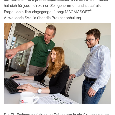
PT
hat sich für jeden einzelnen Zeit genommen und ist auf alle
ES
®
Fragen detailliert eingegangen“, sagt MAGMASOFT
-
Anwenderin Svenja über die Prozessschulung.
MAGMA Türkei
EN
TR
MAGMA China
EN
ZH
MAGMA Indien
EN
MAGMA Korea
EN
KO
Die TU Freiberg schickte vier Teilnehmer in die Grundschulung