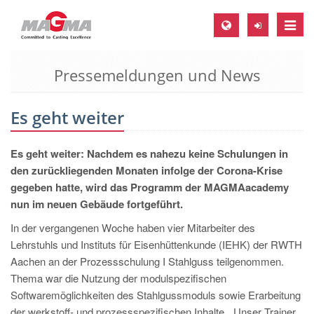
Toggle
naviga
Pressemeldungen und News
MAGMA Europa, Deutschland
DE
Es geht weiter
EN
CS
Es geht weiter: Nachdem es nahezu keine Schulungen in
MAGMA Nordamerika, USA
den zurückliegenden Monaten infolge der Corona-Krise
gegeben hatte, wird das Programm der MAGMAacademy
EN
nun im neuen Gebäude fortgeführt.
ES
In der vergangenen Woche haben vier Mitarbeiter des
MAGMA Asien-Pazifik, Singapur
Lehrstuhls und Instituts für Eisenhüttenkunde (IEHK) der RWTH
Aachen an der Prozessschulung I Stahlguss teilgenommen.
EN
Thema war die Nutzung der modulspezifischen
MAGMA Südamerika, Brasilien
Softwaremöglichkeiten des Stahlgussmoduls sowie Erarbeitung
der werkstoff- und prozessspezifischen Inhalte. „Unser Trainer