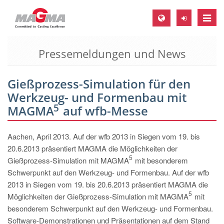
Toggle
naviga
Pressemeldungen und News
MAGMA Europa, Deutschland
DE
Gießprozess-Simulation für den
EN
Werkzeug- und Formenbau mit
CS
5
MAGMA
auf wfb-Messe
MAGMA Nordamerika, USA
Aachen, April 2013. Auf der wfb 2013 in Siegen vom 19. bis
EN
20.6.2013 präsentiert MAGMA die Möglichkeiten der
ES
5
Gießprozess-Simulation mit MAGMA
mit besonderem
Schwerpunkt auf den Werkzeug- und Formenbau. Auf der wfb
MAGMA Asien-Pazifik, Singapur
2013 in Siegen vom 19. bis 20.6.2013 präsentiert MAGMA die
EN
5
Möglichkeiten der Gießprozess-Simulation mit MAGMA
mit
besonderem Schwerpunkt auf den Werkzeug- und Formenbau.
MAGMA Südamerika, Brasilien
Software-Demonstrationen und Präsentationen auf dem Stand