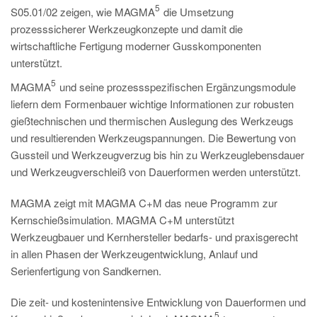
PT
5
S05.01/02 zeigen, wie MAGMA
die Umsetzung
ES
prozesssicherer Werkzeugkonzepte und damit die
wirtschaftliche Fertigung moderner Gusskomponenten
MAGMA Türkei
unterstützt.
EN
5
MAGMA
und seine prozessspezifischen Ergänzungsmodule
TR
liefern dem Formenbauer wichtige Informationen zur robusten
gießtechnischen und thermischen Auslegung des Werkzeugs
MAGMA China
und resultierenden Werkzeugspannungen. Die Bewertung von
EN
Gussteil und Werkzeugverzug bis hin zu Werkzeuglebensdauer
ZH
und Werkzeugverschleiß von Dauerformen werden unterstützt.
MAGMA Indien
MAGMA zeigt mit MAGMA C+M das neue Programm zur
Kernschießsimulation. MAGMA C+M unterstützt
EN
Werkzeugbauer und Kernhersteller bedarfs- und praxisgerecht
MAGMA Korea
in allen Phasen der Werkzeugentwicklung, Anlauf und
Serienfertigung von Sandkernen.
EN
KO
Die zeit- und kostenintensive Entwicklung von Dauerformen und
5