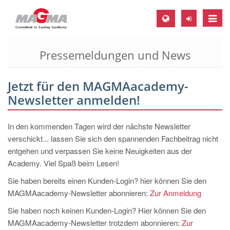
Toggle
naviga
Pressemeldungen und News
MAGMA Europa, Deutschland
DE
Jetzt für den MAGMAacademy-
EN
Newsletter anmelden!
CS
MAGMA Nordamerika, USA
In den kommenden Tagen wird der nächste Newsletter
verschickt... lassen Sie sich den spannenden Fachbeitrag nicht
EN
entgehen und verpassen Sie keine Neuigkeiten aus der
ES
Academy. Viel Spaß beim Lesen!
MAGMA Asien-Pazifik, Singapur
Sie haben bereits einen Kunden-Login? hier können Sie den
MAGMAacademy-Newsletter abonnieren:
Zur Anmeldung
EN
Sie haben noch keinen Kunden-Login? Hier können Sie den
MAGMA Südamerika, Brasilien
MAGMAacademy-Newsletter trotzdem abonnieren:
Zur