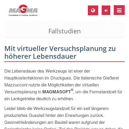
Toggle
naviga
Fallstudien
MAGMA Europa, Deutschland
DE
Mit virtueller Versuchsplanung zu
EN
höherer Lebensdauer
CS
MAGMA Nordamerika, USA
Die Lebensdauer des Werkzeugs ist einer der
Hauptkostenfaktoren im Druckguss. Die italienische Gießerei
EN
Mazzucconi nutzte die Möglichkeiten der virtuellen
ES
®
Versuchsplanung in
MAGMASOFT
, um die Formstandzeit für
ein Lenkgetriebe deutlich zu erhöhen.
MAGMA Asien-Pazifik, Singapur
Leider blieb die Werkzeugstandzeit für ein seit längerem
EN
produziertes Gussteil hinter den Erwartungen zurück.
MAGMA Südamerika, Brasilien
Geometrieänderungen am Bauteil waren aufgrund der
Serienfreigabe keine Option. Ziel des Projekts war es daher, die