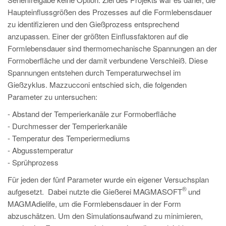
PT
Haupteinflussgrößen des Prozesses auf die Formlebensdauer
ES
zu identifizieren und den Gießprozess entsprechend
anzupassen. Einer der größten Einflussfaktoren auf die
MAGMA Türkei
Formlebensdauer sind thermomechanische Spannungen an der
EN
Formoberfläche und der damit verbundene Verschleiß. Diese
TR
Spannungen entstehen durch Temperaturwechsel im
Gießzyklus. Mazzucconi entschied sich, die folgenden
MAGMA China
Parameter zu untersuchen:
EN
- Abstand der Temperierkanäle zur Formoberfläche
ZH
- Durchmesser der Temperierkanäle
- Temperatur des Temperiermediums
MAGMA Indien
- Abgusstemperatur
EN
- Sprühprozess
MAGMA Korea
Für jeden der fünf Parameter wurde ein eigener Versuchsplan
®
aufgesetzt. Dabei nutzte die Gießerei MAGMASOFT
und
EN
MAGMAdielife, um die Formlebensdauer in der Form
KO
abzuschätzen. Um den Simulationsaufwand zu minimieren,