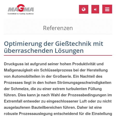
Toggle
naviga
Referenzen
MAGMA Europa, Deutschland
DE
Optimierung der Gießtechnik mit
EN
überraschenden Lösungen
CS
MAGMA Nordamerika, USA
Druckguss ist aufgrund seiner hohen Produktivität und
Maßgenauigkeit ein Schlüsselprozess bei der Herstellung
EN
von Automobilteilen in der Großserie. Ein Nachteil des
ES
Prozesses liegt in den hohen Strömungsgeschwindigkeiten
der Schmelze, die zu einer extrem turbulenten Füllung
MAGMA Asien-Pazifik, Singapur
führen. Dies kann je nach Wahl der Prozessbedingungen im
EN
Extremfall entweder zu eingeschlossener Luft oder zu nicht
ausgelaufenen Bauteilbereichen führen. Daher ist eine
MAGMA Südamerika, Brasilien
robuste Prozessauslegung entscheidend für die Einstellung