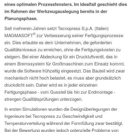
PT
eines optimalen Prozessfensters. Im Idealfall geschieht dies
ES
im Rahmen der Werkzeugauslegung bereits in der
Planungsphase.
MAGMA Türkei
Seit mehreren Jahren setzt Tecnopress S.p.A. (Italien)
EN
®
MAGMASOFT
zur Verbesserung seiner Fertigungsprozesse
TR
ein. Dies erlaubte es dem Unternehmen, die geforderten
Qualitätsniveaus zu erreichen, ohne die Fertigungskosten zu
MAGMA China
steigern. Bei einer Abdeckung für ein Druckluftventil, das in
EN
einem Bremssystem für Großmaschinen zum Einsatz kommt,
wurde die Software frühzeitig eingesetzt. Das Bauteil wird zwar
ZH
mechanisch nicht hoch belastet, es muss aber grundsätzlich
MAGMA Indien
druckdicht sein. Daher wird es in jeder einzelnen
Fertigungsphase - vom Gussteil bis hin zur Endmontage -
EN
strengen Qualitätsprüfungen unterzogen.
MAGMA Korea
In ersten Simulationen wurden die Designüberlegungen der
EN
Ingenieure bei Tecnopress zu Geschwindigkeit und
KO
Temperaturverteilung während der Formfüllung zwar bestätigt.
Bei der Bewertung wurden jedoch potenzielle Probleme von