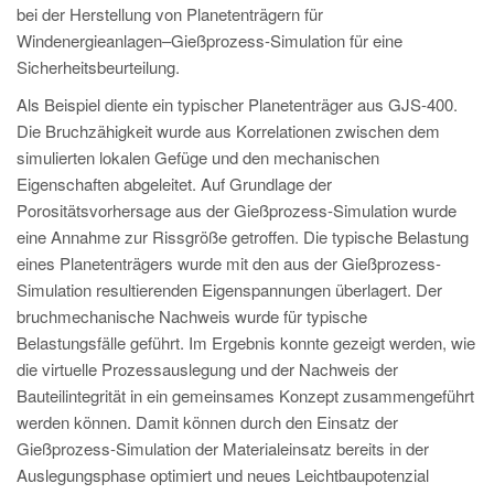
PT
bei der Herstellung von Planetenträgern für
ES
Windenergieanlagen–Gießprozess-Simulation für eine
Sicherheitsbeurteilung.
MAGMA Türkei
Als Beispiel diente ein typischer Planetenträger aus GJS-400.
EN
Die Bruchzähigkeit wurde aus Korrelationen zwischen dem
TR
simulierten lokalen Gefüge und den mechanischen
Eigenschaften abgeleitet. Auf Grundlage der
MAGMA China
Porositätsvorhersage aus der Gießprozess-Simulation wurde
EN
eine Annahme zur Rissgröße getroffen. Die typische Belastung
eines Planetenträgers wurde mit den aus der Gießprozess-
ZH
Simulation resultierenden Eigenspannungen überlagert. Der
MAGMA Indien
bruchmechanische Nachweis wurde für typische
Belastungsfälle geführt. Im Ergebnis konnte gezeigt werden, wie
EN
die virtuelle Prozessauslegung und der Nachweis der
MAGMA Korea
Bauteilintegrität in ein gemeinsames Konzept zusammengeführt
werden können. Damit können durch den Einsatz der
EN
Gießprozess-Simulation der Materialeinsatz bereits in der
KO
Auslegungsphase optimiert und neues Leichtbaupotenzial