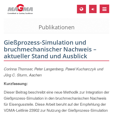
Toggle
naviga
Publikationen
MAGMA Europa, Deutschland
DE
Gießprozess-Simulation und
EN
bruchmechanischer Nachweis –
CS
aktueller Stand und Ausblick
MAGMA Nordamerika, USA
Corinna Thomser, Peter Langenberg, Pawel Kucharczyk und
EN
Jörg C. Sturm, Aachen
ES
Kurzfassung:
MAGMA Asien-Pazifik, Singapur
Dieser Beitrag beschreibt eine neue Methodik zur Integration der
EN
Gießprozess-Simulation in den bruchmechanischen Nachweis
für Eisengussteile. Diese Arbeit beruht auf der Empfehlung der
MAGMA Südamerika, Brasilien
VDMA-Leitlinie 23902 zur Nutzung der Gießprozess-Simulation