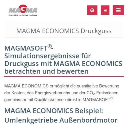
Toggle
naviga
MAGMA ECONOMICS Druckguss
MAGMA Europa, Deutschland
DE
®
MAGMASOFT
-
EN
Simulationsergebnisse für
CS
Druckguss mit MAGMA ECONOMICS
MAGMA Nordamerika, USA
betrachten und bewerten
EN
MAGMA ECONOMICS ermöglicht die quantitative Bewertung
ES
der Kosten, des Energieverbrauchs und der CO₂-Emissionen
®
MAGMA Asien-Pazifik, Singapur
gemeinsam mit Qualitätskriterien direkt in MAGMASOFT
.
MAGMA ECONOMICS Beispiel:
EN
Umlenkgetriebe Außenbordmotor
MAGMA Südamerika, Brasilien