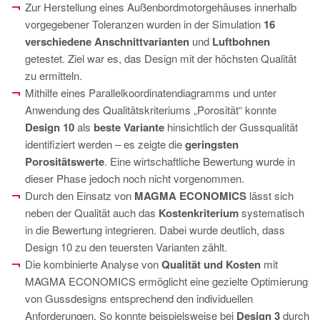
PT
Zur Herstellung eines Außenbordmotorgehäuses innerhalb
vorgegebener Toleranzen wurden in der Simulation
16
ES
verschiedene Anschnittvarianten
und
Luftbohnen
MAGMA Türkei
getestet. Ziel war es, das Design mit der höchsten Qualität
zu ermitteln.
EN
Mithilfe eines Parallelkoordinatendiagramms und unter
TR
Anwendung des Qualitätskriteriums „Porosität“ konnte
MAGMA China
Design 10
als
beste Variante
hinsichtlich der Gussqualität
identifiziert werden – es zeigte die
geringsten
EN
Porositätswerte
. Eine wirtschaftliche Bewertung wurde in
ZH
dieser Phase jedoch noch nicht vorgenommen.
Durch den Einsatz von
MAGMA ECONOMICS
lässt sich
MAGMA Indien
neben der Qualität auch das
Kostenkriterium
systematisch
EN
in die Bewertung integrieren. Dabei wurde deutlich, dass
Design 10 zu den teuersten Varianten zählt.
MAGMA Korea
Die kombinierte Analyse von
Qualität und Kosten
mit
EN
MAGMA ECONOMICS ermöglicht eine gezielte Optimierung
KO
von Gussdesigns entsprechend den individuellen
Anforderungen. So konnte beispielsweise bei
Design 3
durch