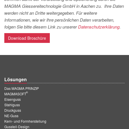
PT
MAGMA Giessereitechnologie GmbH in Aachen zu. Ihre Daten
ES
werden nicht an Dritte weitergegeben. Für weitere
Informationen, wie wir Ihre persönlichen Daten verarbeiten,
MAGMA Türkei
folgen Sie bitte diesem Link zu unserer
Datenschutzerklärung
.
EN
Download Broschüre
TR
MAGMA China
EN
ZH
Lösungen
MAGMA Indien
Das MAGMA PRINZIP
EN
®
MAGMASOFT
Eisenguss
MAGMA Korea
Stahlguss
Druckguss
EN
NE-Guss
KO
Kern- und Formherstellung
Gussteil-Design