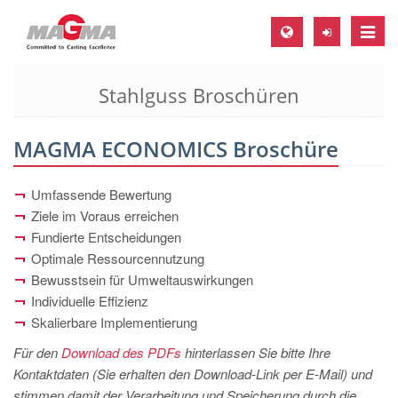
Toggle
naviga
Stahlguss Broschüren
MAGMA Europa, Deutschland
DE
MAGMA ECONOMICS Broschüre
EN
CS
Umfassende Bewertung
MAGMA Nordamerika, USA
Ziele im Voraus erreichen
Fundierte Entscheidungen
EN
Optimale Ressourcennutzung
ES
Bewusstsein für Umweltauswirkungen
Individuelle Effizienz
MAGMA Asien-Pazifik, Singapur
Skalierbare Implementierung
EN
Für den
Download des PDFs
hinterlassen Sie bitte Ihre
MAGMA Südamerika, Brasilien
Kontaktdaten (Sie erhalten den Download-Link per E-Mail) und
stimmen damit der Verarbeitung und Speicherung durch die