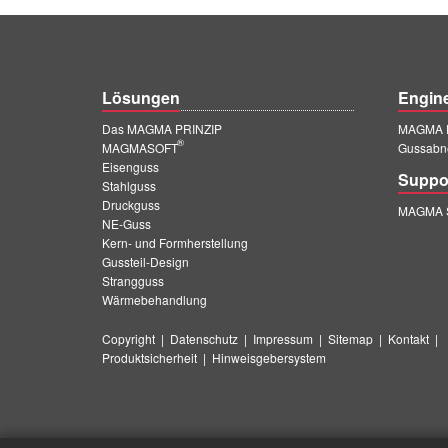
Lösungen
Engin
Das MAGMA PRINZIP
MAGMA E
®
MAGMASOFT
Gussabn
Eisenguss
Suppo
Stahlguss
Druckguss
MAGMA S
NE-Guss
Kern- und Formherstellung
Gussteil-Design
Strangguss
Wärmebehandlung
Copyright
|
Datenschutz
|
Impressum
|
Sitemap
|
Kontakt
|
Produktsicherheit
|
Hinweisgebersystem