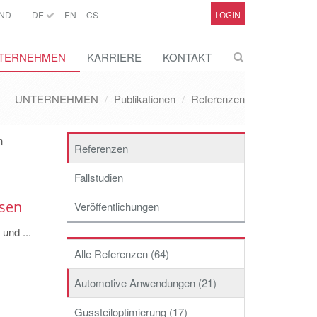
ND
DE
EN
CS
LOGIN
TERNEHMEN
KARRIERE
KONTAKT
UNTERNEHMEN
Publikationen
Referenzen
n
Referenzen
Fallstudien
isen
Veröffentlichungen
und ...
Alle Referenzen (64)
Automotive Anwendungen (21)
Gussteiloptimierung (17)